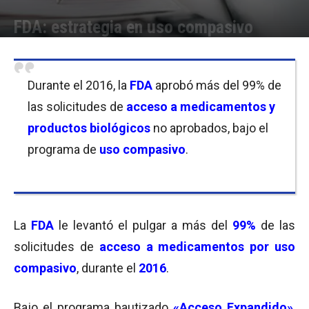
FDA: estrategia en uso compasivo
Por
Micaela Bitch
-
21/03/2017 10:00
Durante el 2016, la
FDA
aprobó más del 99% de
las solicitudes de
acceso a medicamentos y
productos biológicos
no aprobados, bajo el
programa de
uso compasivo
.
La
FDA
le levantó el pulgar a más del
99%
de las
solicitudes de
acceso a medicamentos por uso
compasivo
, durante el
2016
.
Bajo el programa bautizado
«Acceso Expandido»
,