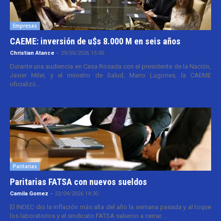
Empresas
CAEME: inversión de u$s 8.000 M en seis años
Christian Atance
-
29/05/2026 15:00
Durante una audiencia en Casa Rosada con el presidente de la Nación,
Javier Milei, y el ministro de Salud, Mario Lugones, la CAEME
oficializó...
Paritarias
Paritarias FATSA con nuevos sueldos
Camila Gomez
-
22/04/2026 14:30
El INDEC dio la inflación más alta del año la semana pasada y al toque
los laboratorios y el sindicato FATSA salieron a cerrar...