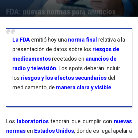
FDA: nuevas normas para anuncios
Por
Joseph Foley
-
20/11/2023 19:15
La
FDA
emitió hoy una
norma final
relativa a la
presentación de datos sobre los
riesgos de
medicamentos
recetados en
anuncios de
radio y televisión
. Los spots deberán incluir
los
riesgos y los efectos secundarios
del
medicamento, de
manera clara y visible
.
Los
laboratorios
tendrán que cumplir con
nuevas
normas
en
Estados Unidos
, donde es legal apelar a