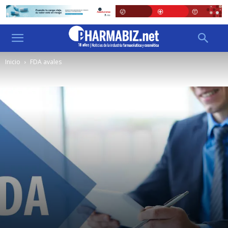
Inicio
FDA avales