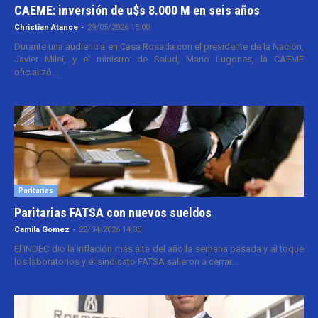
CAEME: inversión de u$s 8.000 M en seis años
Christian Atance
-
29/05/2026 15:00
Durante una audiencia en Casa Rosada con el presidente de la Nación,
Javier Milei, y el ministro de Salud, Mario Lugones, la CAEME
oficializó...
Paritarias
Paritarias FATSA con nuevos sueldos
Camila Gomez
-
22/04/2026 14:30
El INDEC dio la inflación más alta del año la semana pasada y al toque
los laboratorios y el sindicato FATSA salieron a cerrar...