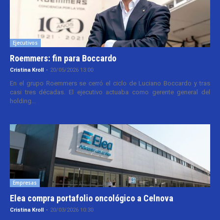
Ejecutivos
Roemmers: fin para Boccardo
Cristina Kroll
-
20/05/2026 13:00
En el grupo Roemmers se cerró el ciclo de Luciano Boccardo y tras
casi tres décadas. El ejecutivo actuaba como gerente general del
holding...
Empresas
Elea compra portafolio oncológico a Celnova
Cristina Kroll
-
20/03/2026 10:30