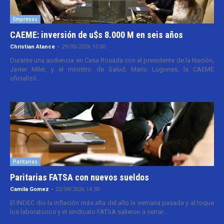
Empresas
CAEME: inversión de u$s 8.000 M en seis años
Christian Atance
-
29/05/2026 15:00
Durante una audiencia en Casa Rosada con el presidente de la Nación,
Javier Milei, y el ministro de Salud, Mario Lugones, la CAEME
oficializó...
Paritarias
Paritarias FATSA con nuevos sueldos
Camila Gomez
-
22/04/2026 14:30
El INDEC dio la inflación más alta del año la semana pasada y al toque
los laboratorios y el sindicato FATSA salieron a cerrar...