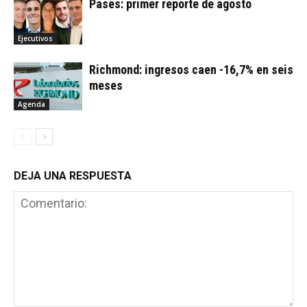
Pases: primer reporte de agosto
Ejecutivos
Richmond: ingresos caen -16,7% en seis
meses
Agenda
DEJA UNA RESPUESTA