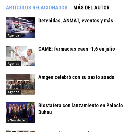
ARTÍCULOS RELACIONADOS
MÁS DEL AUTOR
Detenidas, ANMAT, eventos y más
Agenda
CAME: farmacias caen -1,6 en julio
Agenda
Amgen celebró con su sexto asado
Agenda
Biostatera con lanzamiento en Palacio
Duhau
ZNewsletter