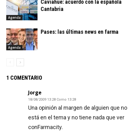
Caviahue: acuerdo con la española
Cantabria
Agenda
Pases: las últimas news en farma
Agenda
1 COMENTARIO
Jorge
18/08/2009 13:28 Como 13:28
Una opinión al margen de alguien que no
está en el tema y no tiene nada que ver
conFarmacity.