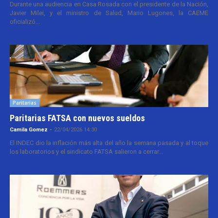
Durante una audiencia en Casa Rosada con el presidente de la Nación,
Javier Milei, y el ministro de Salud, Mario Lugones, la CAEME
oficializó...
Paritarias
Paritarias FATSA con nuevos sueldos
Camila Gomez
-
22/04/2026 14:30
El INDEC dio la inflación más alta del año la semana pasada y al toque
los laboratorios y el sindicato FATSA salieron a cerrar...