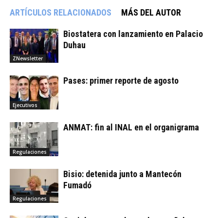
ARTÍCULOS RELACIONADOS
MÁS DEL AUTOR
Biostatera con lanzamiento en Palacio
Duhau
ZNewsletter
Pases: primer reporte de agosto
Ejecutivos
ANMAT: fin al INAL en el organigrama
Regulaciones
Bisio: detenida junto a Mantecón
Fumadó
Regulaciones