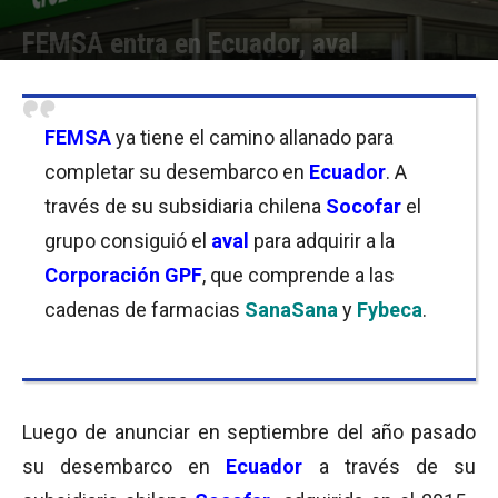
FEMSA entra en Ecuador, aval
Por
Equipo de Redacción
-
22/03/2019 08:30
FEMSA
ya tiene el camino allanado para
completar su desembarco en
Ecuador
. A
través de su subsidiaria chilena
Socofar
el
grupo consiguió el
aval
para adquirir a la
Corporación GPF
, que comprende a las
cadenas de farmacias
SanaSana
y
Fybeca
.
Luego de anunciar en septiembre del año pasado
su desembarco en
Ecuador
a través de su