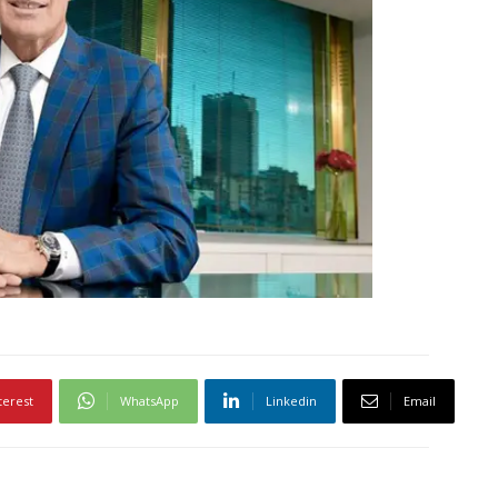
terest
WhatsApp
Linkedin
Email