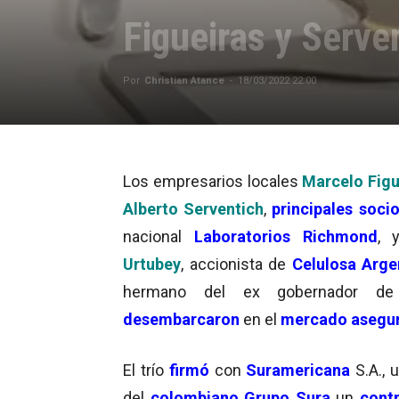
Figueiras y Serve
Por
Christian Atance
-
18/03/2022 22:00
Los empresarios locales
Marcelo Figu
Alberto Serventich
,
principales soci
nacional
Laboratorios Richmond
,
Urtubey
, accionista de
Celulosa Arge
hermano del ex gobernador de 
desembarcaron
en el
mercado asegu
El trío
firmó
con
Suramericana
S.A., u
del
colombiano Grupo Sura
un
cont