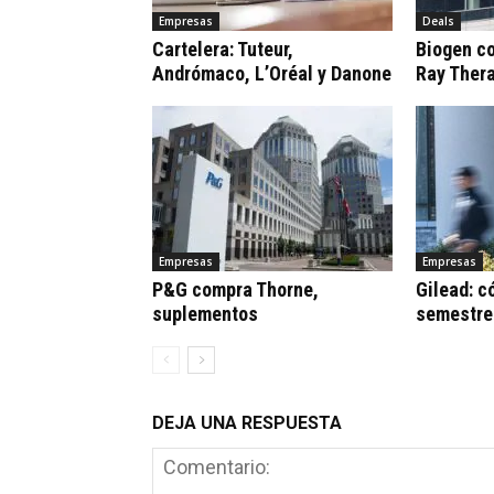
Empresas
Deals
Cartelera: Tuteur,
Biogen c
Andrómaco, L’Oréal y Danone
Ray Ther
Empresas
Empresas
P&G compra Thorne,
Gilead: c
suplementos
semestre
DEJA UNA RESPUESTA