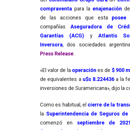
compraventa
para la
enajenación
d
de las acciones que esta
posee
e
compañías
Aseguradora de Créd
Garantías (ACG)
y
Atlantis So
Inversora
, dos sociedades argentin
Press Release
.
«El valor de la
operación
es de
$ 900 m
de equivalentes a
u$s 8.224436
a la f
inversiones de Suramericana», dijo la
Como es habitual, el
cierre de la tran
la
Superintendencia de Seguros de 
comenzó en
septiembre de 202