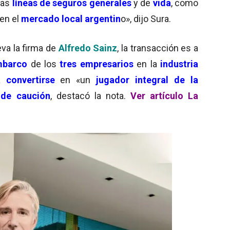
nas
líneas de seguros generales
y de
vida
, como
en el
mercado local argentin
o», dijo Sura.
leva la firma de
Alfredo Sainz
, la transacción es a
mbarco
de los
tres empresarios
en la
industria
 a
convertirse
en «un
jugador integral de la
 de caución
, destacó la nota.
Ver artículo La