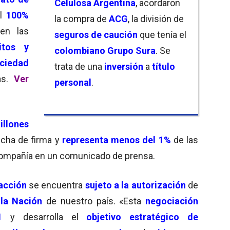
Celulosa Argentina
, acordaron
el
100%
la compra de
ACG
, la división de
n las
seguros de caución
que tenía el
itos y
colombiano Grupo Sura
. Se
ciedad
trata de una
inversión
a
título
as.
Ver
personal
.
illones
echa de firma y
representa menos del 1%
de las
 compañía en un comunicado de prensa.
sacción
se encuentra
sujeto a la autorización
de
la Nación
de nuestro país. «Esta
negociación
1
y desarrolla el
objetivo estratégico de