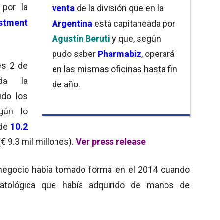
por la
venta
de la división que en la
estment
Argentina
está capitaneada por
Agustín Beruti
y que, según
pudo saber
Pharmabiz
, operará
es 2 de
en las mismas oficinas hasta fin
da la
de año.
ido los
gún lo
 de
10.2
€ 9.3 mil millones).
Ver press release
 negocio había tomado forma en el 2014 cuando
matológica que había adquirido de manos de