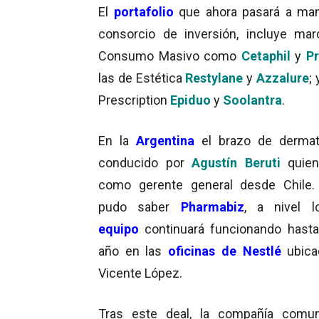
El
portafolio
que ahora pasará a ma
consorcio de inversión, incluye ma
Consumo Masivo como
Cetaphil
y
Pr
las de Estética
Restylane
y
Azzalure
; 
Prescription
Epiduo
y
Soolantra
.
En la
Argentina
el brazo de dermat
conducido por
Agustín Beruti
quien
como gerente general desde Chile.
pudo saber
Pharmabiz
, a nivel l
equipo
continuará funcionando hasta
año en las
oficinas de Nestlé
ubica
Vicente López.
Tras este deal, la compañía com