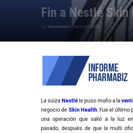
Fin a Nestlé Skin
Por
Micaela Bitch
-
02/10/2019 12:45
La suiza
Nestlé
le puso moño a la
vent
negocio de
Skin Health
. Fue el último
una operación que salió a la luz 
pasado, después de que la multi ofici