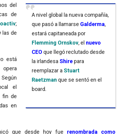
nos del
rcas de
A nivel global la nueva compañía,
oactiv
;
que pasó a llamarse
Galderma
,
y las de
estará capitaneada por
Flemming Ornskov
, el
nuevo
CEO
que llegó reclutado desde
o está
la irlandesa
Shire
para
 opera
reemplazar a
Stuart
 Según
Raetzman
que se sentó en el
ocal el
board.
 fin de
das en
unicó que desde hoy fue
renombrada como