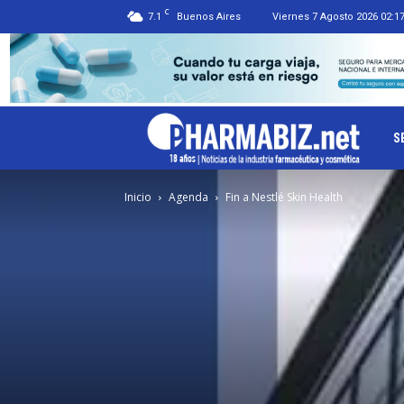
C
7.1
Buenos Aires
Viernes 7 Agosto 2026 02:1
Ph
S
Inicio
Agenda
Fin a Nestlé Skin Health