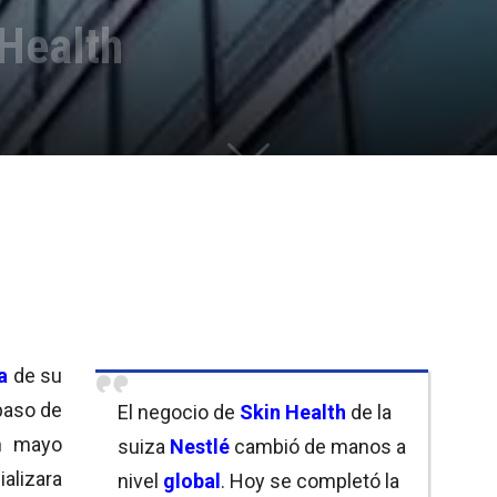
 Health
a
de su
 paso de
El negocio de
Skin Health
de la
en mayo
suiza
Nestlé
cambió de manos a
alizara
nivel
global
. Hoy se completó la