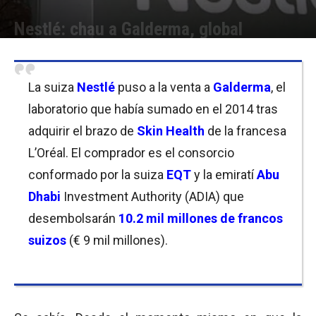
Nestlé: chau a Galderma, global
Por
Cristina Kroll
-
17/05/2019 11:45
La suiza
Nestlé
puso a la venta a
Galderma
, el
laboratorio que había sumado en el 2014 tras
adquirir el brazo de
Skin Health
de la francesa
L’Oréal. El comprador es el consorcio
conformado por la suiza
EQT
y la emiratí
Abu
Dhabi
Investment Authority (ADIA)
que
desembolsarán
10.2 mil millones de francos
suizos
(€ 9 mil millones).