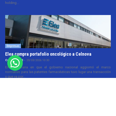
holding...
Empresas
Elea compra portafolio oncológico a Celnova
Cristina Kroll
-
20/03/2026 10:30
En la semana en que el gobierno nacional aggiornó el marco
normativo para las patentes farmacéuticas tuvo lugar una transacción
y que va por...