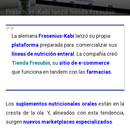
Fresenius-Kabi lanzó tienda Fresubin
Por
Florencia Costas
-
14/09/2021 14:30
La alemana
Fresenius-Kabi
lanzó su propia
plataforma
preparada para comercializar sus
líneas de nutrición enteral
. La compañía creó
Tienda Fresubin
, su
sitio de e-commerce
que funciona en tandem con las
farmacias
.
Los
suplementos nutricionales orales
están en la
cresta de la ola. Y, alineados con esta tendencia,
surgen
nuevos marketplaces especializados
.