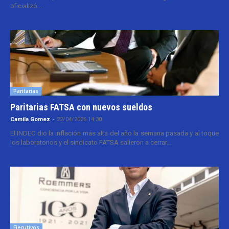
oficializó...
Paritarias
Paritarias FATSA con nuevos sueldos
Camila Gomez
-
22/04/2026 14:30
El INDEC dio la inflación más alta del año la semana pasada y al toque
los laboratorios y el sindicato FATSA salieron a cerrar...
Ejecutivos