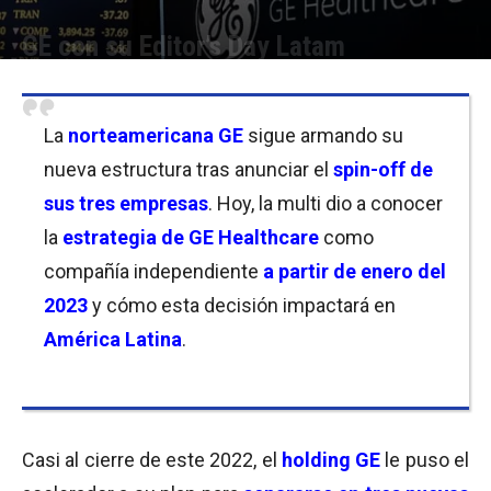
GE con su Editor’s Day Latam
Por
Florencia Lippo
-
28/11/2022 13:00
La
norteamericana GE
sigue armando su
nueva estructura tras anunciar el
spin-off de
sus tres empresas
. Hoy, la multi dio a conocer
la
estrategia de GE Healthcare
como
compañía independiente
a partir de enero del
2023
y cómo esta decisión impactará en
América Latina
.
Casi al cierre de este 2022, el
holding GE
le puso el