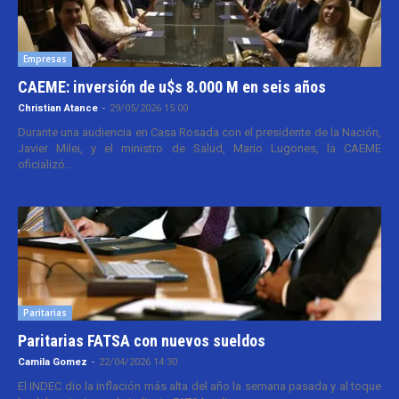
Empresas
CAEME: inversión de u$s 8.000 M en seis años
Christian Atance
-
29/05/2026 15:00
Durante una audiencia en Casa Rosada con el presidente de la Nación,
Javier Milei, y el ministro de Salud, Mario Lugones, la CAEME
oficializó...
Paritarias
Paritarias FATSA con nuevos sueldos
Camila Gomez
-
22/04/2026 14:30
El INDEC dio la inflación más alta del año la semana pasada y al toque