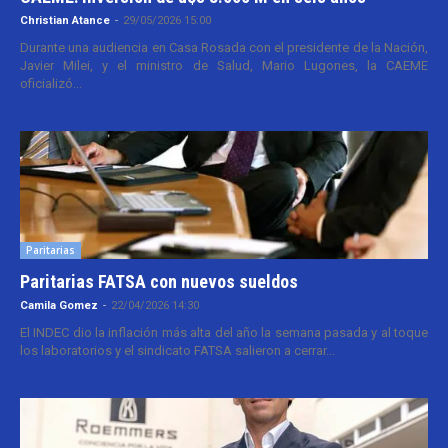
Christian Atance
-
29/05/2026 15:00
Durante una audiencia en Casa Rosada con el presidente de la Nación,
Javier Milei, y el ministro de Salud, Mario Lugones, la CAEME
oficializó...
Paritarias
Paritarias FATSA con nuevos sueldos
Camila Gomez
-
22/04/2026 14:30
El INDEC dio la inflación más alta del año la semana pasada y al toque
los laboratorios y el sindicato FATSA salieron a cerrar...