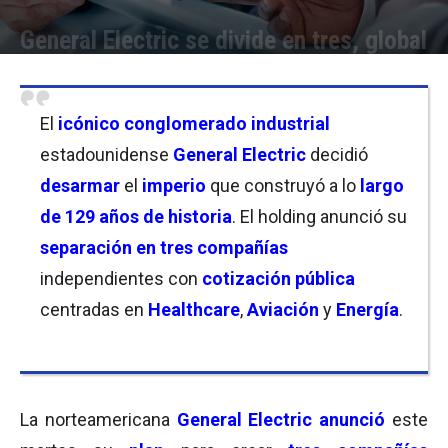
General Electric se divide en tres, global
Por
Christian Atance
-
09/11/2021 18:00
El
icónico conglomerado industrial
estadounidense
General Electric
decidió
desarmar
el
imperio
que construyó a lo
largo
de 129 años de historia
. El holding anunció su
separación en tres compañías
independientes con
cotización pública
centradas en
Healthcare
,
Aviación
y
Energía
.
La norteamericana
General Electric
anunció
este