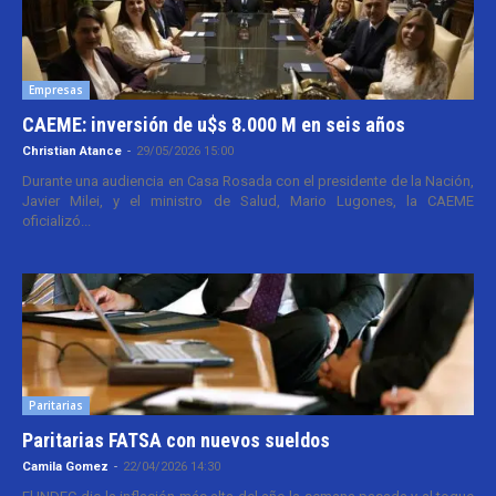
Empresas
CAEME: inversión de u$s 8.000 M en seis años
Christian Atance
-
29/05/2026 15:00
Durante una audiencia en Casa Rosada con el presidente de la Nación,
Javier Milei, y el ministro de Salud, Mario Lugones, la CAEME
oficializó...
Paritarias
Paritarias FATSA con nuevos sueldos
Camila Gomez
-
22/04/2026 14:30