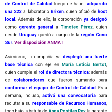
de Control de Calidad
luego de haber
adquirido
una 223
al laboratorio
Brixen
, quien ofició de
host
local
. Además de ello, la corporación
ya designó
como
gerente general
a
Timoteo
Pérez
, quien
desde
Uruguay
quedó a cargo de la
región Cono
Sur
.
Ver disposición ANMAT
Asimismo, la compañía ya
desplegó una
fuerte
base técnica
con eje en
María Leticia Bertot
,
quien cumple el
rol de
directora técnica
; además
de
colaboradores
que fueron sumando para
conformar el equipo de
Control de Calidad
. Esta
semana, incluso,
activó una
convocatoria
para
reclutar a su
responsable de Recursos Humanos
,
todo bajo la batuta de
Anna Pontiles Rey
, la gerente