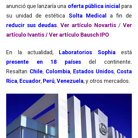
anunció que lanzaría una
oferta pública inicial
para
su unidad de estética
Solta Medical
a fin de
reducir sus deudas
.
Ver artículo Novartis
/
Ver
artículo Ivantis
/
Ver artículo Bausch IPO
En la actualidad,
Laboratorios Sophia
está
presente en
18
países
del continente.
Resaltan
Chile
,
Colombia
,
Estados Unidos
,
Costa
Rica
,
Ecuador
,
Perú
,
Venezuela
, y otros mercados.