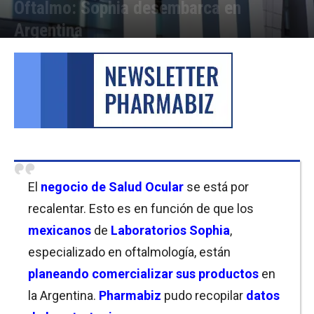
Oftalmo: Sophia desembarca en
Argentina
Por
Cristina Kroll
-
09/11/2021 14:30
El
negocio de Salud Ocular
se está por
recalentar. Esto es en función de que los
mexicanos
de
Laboratorios Sophia
,
especializado en oftalmología, están
planeando comercializar sus productos
en
la Argentina.
Pharmabiz
pudo recopilar
datos