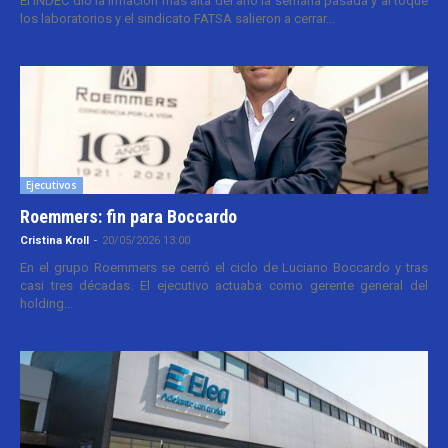
El INDEC dio la inflación más alta del año la semana pasada y al toque
los laboratorios y el sindicato FATSA salieron a cerrar...
Ejecutivos
Roemmers: fin para Boccardo
Cristina Kroll
-
20/05/2026 13:00
En el grupo Roemmers se cerró el ciclo de Luciano Boccardo y tras
casi tres décadas. El ejecutivo actuaba como gerente general del
holding...