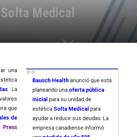
 Solta Medical
zar una
tética
Bausch Health
anunció que está
das
. La
planeando una
oferta pública
valores
inicial
para su unidad de
era que
estética
Solta Medical
para
ales de
ayudar a reducir sus deudas. La
 Press
empresa canadiense informó