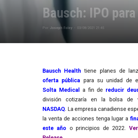
Bausch: IPO para
Por
Joseph Foley
-
03/08/2021 21:45
Bausch Health
tiene planes de lan
oferta pública
para su unidad de es
Solta Medical
a fin de
reducir deu
división cotizaría en la bolsa de 
NASDAQ
. La empresa canadiense esp
la venta de acciones tenga lugar a
fin
este año
o principios de 2022.
Ver
Release
.