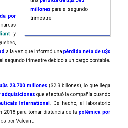
una
pérdida de u$s 595
millones
para el segundo
ida por
trimestre.
 marcas
liant
y
Quebec,
dad
a la vez que informó
una
pérdida neta de u$s
 el segundo trimestre debido a un cargo contable.
u$s 23.700 millones
($
2.3 billones)
, lo que llega
y adquisiciones
que efectuó la compañía cuando
ticals International
. De hecho, el laboratorio
 2018 para tomar distancia de la
polémica por
s por Valeant.