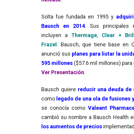
Solta fue fundada en 1995 y
adquir
Bausch en 2014
. Sus principales
incluyen a
Thermage
,
Clear + Bril
Frazel
.
Bausch, que tiene base en
anunció sus
planes para listar la uni
595 millones
($
57.6 mil millones
) para
Ver Presentación
.
Bausch quiere
reducir una deuda de 
como
legado de una ola de fusiones 
se conocía como
Valeant Pharmaceu
cambió su nombre a Bausch Health en
los aumentos de precios
implementado