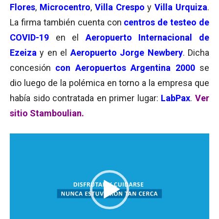
Flores
,
Microcentro
,
Villa Crespo
y
Villa Urquiza
.
La firma también cuenta con
centros de testeo de
COVID-19
en el
Aeropuerto Internacional de
Ezeiza
y en el
Aeropuerto Jorge Newbery
. Dicha
concesión
con Aeropuertos Argentina 2000
se
dio luego de la polémica en torno a la empresa que
había sido contratada en primer lugar:
LabPax
.
Ver
sitio Stamboulian.
Reproductor
de
vídeo