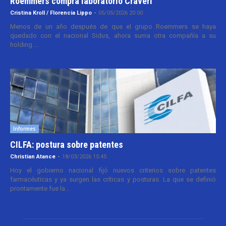
Roemmers compra laboratorio Craveri
Cristina Kroll / Florencia Lippo
-
05/05/2026 20:00
Menos de un año después de que el grupo Roemmers se haya
quedado con el nacional Sidus, ahora suma otra compañía a su
holding....
Informes
CILFA: postura sobre patentes
Christian Atance
-
18/03/2026 15:45
Hoy el gobierno nacional fijó nuevos criterios sobre patentes
farmacéuticas y ya surgen las críticas y posturas. La que se definió
prontamente fue la...