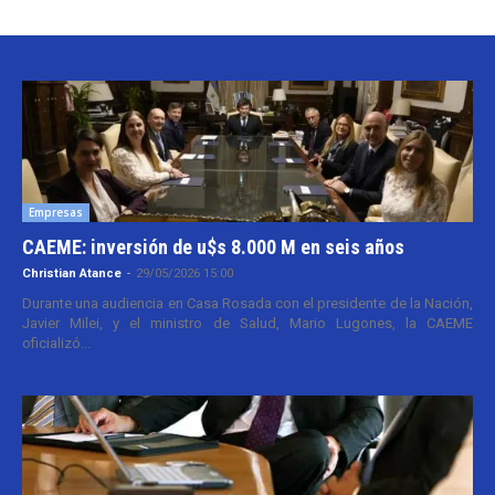
Empresas
CAEME: inversión de u$s 8.000 M en seis años
Christian Atance
-
29/05/2026 15:00
Durante una audiencia en Casa Rosada con el presidente de la Nación,
Javier Milei, y el ministro de Salud, Mario Lugones, la CAEME
oficializó...