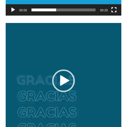
00:00
00:20
Reproductor
de
vídeo