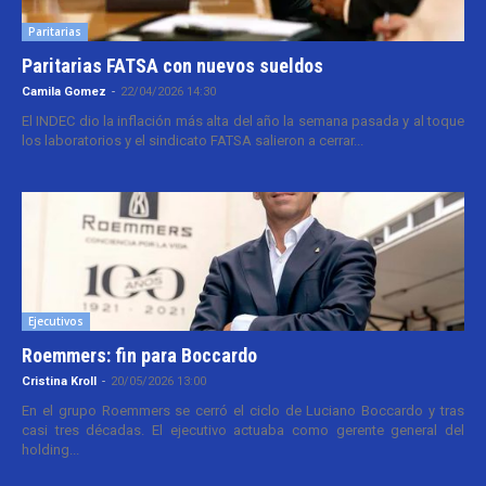
Paritarias
Paritarias FATSA con nuevos sueldos
Camila Gomez
-
22/04/2026 14:30
El INDEC dio la inflación más alta del año la semana pasada y al toque
los laboratorios y el sindicato FATSA salieron a cerrar...
Ejecutivos
Roemmers: fin para Boccardo
Cristina Kroll
-
20/05/2026 13:00
En el grupo Roemmers se cerró el ciclo de Luciano Boccardo y tras
casi tres décadas. El ejecutivo actuaba como gerente general del
holding...