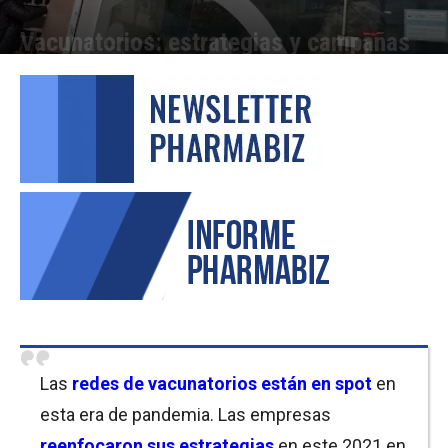
Vacunatorios: estrategias y campañas
Por
Carolina Bordó
-
04/08/2021 09:30
Las
redes de vacunatorios están en spot
en
esta era de pandemia. Las empresas
reenfocaron sus estrategias
en este 2021 en