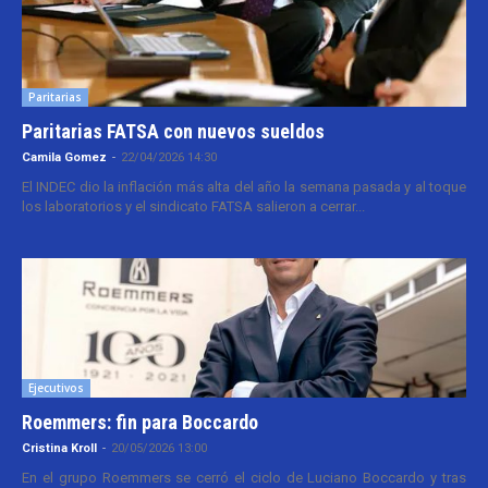
Paritarias
Paritarias FATSA con nuevos sueldos
Camila Gomez
-
22/04/2026 14:30
El INDEC dio la inflación más alta del año la semana pasada y al toque
los laboratorios y el sindicato FATSA salieron a cerrar...
Ejecutivos
Roemmers: fin para Boccardo
Cristina Kroll
-
20/05/2026 13:00
En el grupo Roemmers se cerró el ciclo de Luciano Boccardo y tras