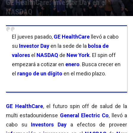
GE HealthCare: Investor Day en el
NASDAQ
Por
Joseph Foley
-
10/12/2022 18:15
El jueves pasado,
GE HealthCare
llevó a cabo
su
Investor Day
en la sede de la
bolsa de
valores
el
NASDAQ
de
New York
. El spin off
empezará a cotizar en
enero
. Busca crecer en
el
rango de
un dígito
en el medio plazo.
GE HealthCare
, el futuro spin off de salud de la
multi estadounidense
General Electric Co
, llevó a
cabo su
Investors Day
a efectos de
proveer