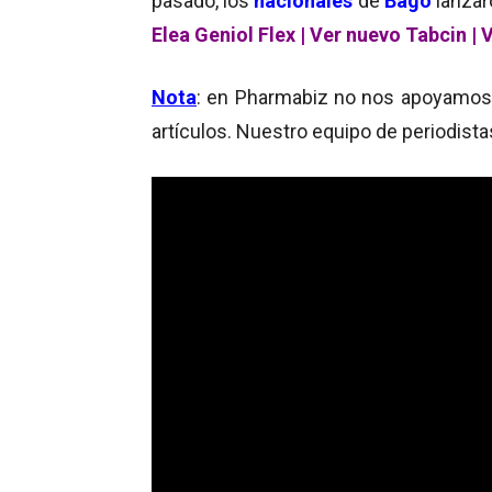
pasado, los
nacionales
de
Bagó
lanza
Elea Geniol Flex
|
Ver nuevo Tabcin
|
V
Nota
: en Pharmabiz no nos apoyamos en
artículos. Nuestro equipo de periodista