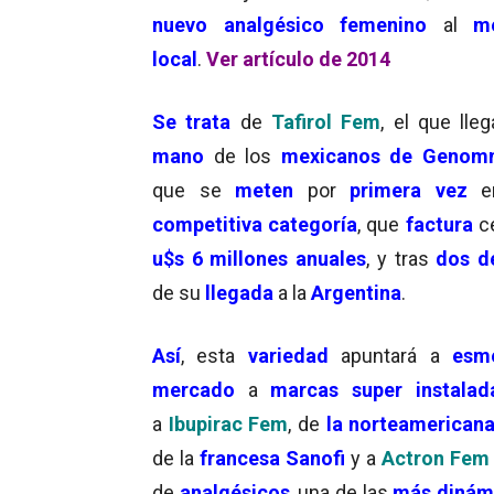
nuevo analgésico femenino
al
m
local
.
Ver artículo de 2014
Se trata
de
Tafirol Fem
, el que lle
mano
de los
mexicanos de Genom
que se
meten
por
primera vez
en
competitiva categoría
, que
factura
c
u$s 6 millones anuales
, y tras
dos d
de su
llegada
a la
Argentina
.
Así
, esta
variedad
apuntará a
esme
mercado
a
marcas super instalad
a
Ibupirac Fem
, de
la norteamericana
de la
francesa Sanofi
y a
Actron Fem
de
analgésicos
, una de las
más dinám