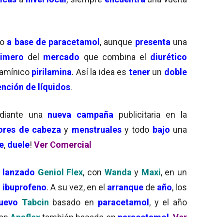
do
a base de paracetamol
, aunque
presenta
una
rimero
del
mercado
que combina el
diurético
stamínico
pirilamina
. Así la idea es
tener
un
doble
ención de líquidos
.
diante una
nueva campaña
publicitaria en la
lores de cabeza
y
menstruales
y todo
bajo
una
e
,
duele
!
Ver Comercial
a
lanzado
Geniol Flex
, con
Wanda
y
Maxi
, en un
e
ibuprofeno
. A su vez, en el
arranque
de
año
, los
uevo
Tabcin
basado en
paracetamol
, y el año