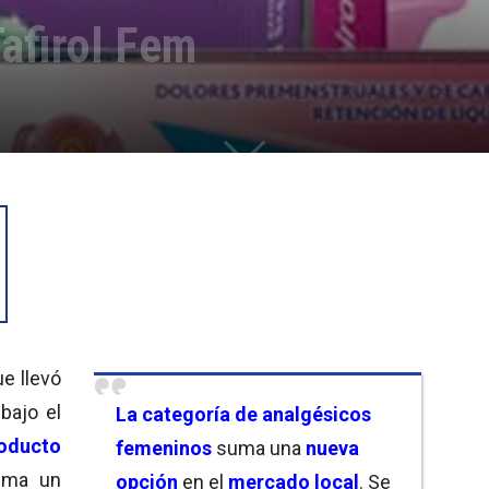
afirol Fem
e llevó
 bajo el
La categoría de analgésicos
oducto
femeninos
suma una
nueva
uma un
opción
en el
mercado local
. Se