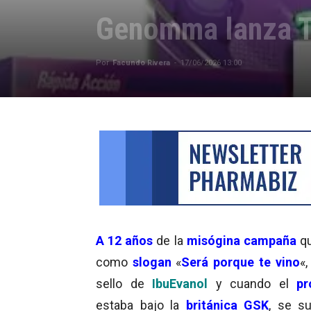
Genomma lanza T
Por
Facundo Rivera
-
17/06/2026 13:00
A 12 años
de la
misógina
campaña
qu
como
slogan
«
Será porque te vino
«,
sello de
IbuEvanol
y cuando el
pr
estaba bajo la
británica GSK
, se s