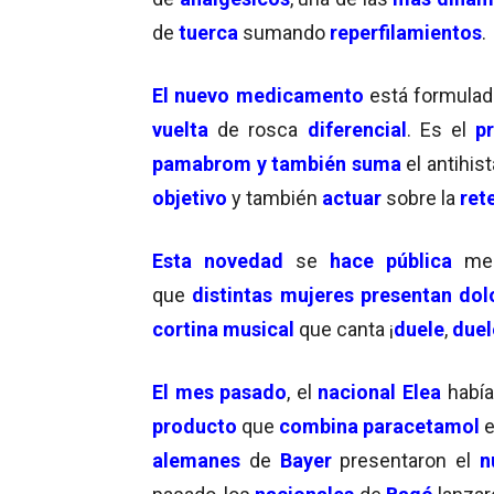
de
tuerca
sumando
reperfilamientos
.
El nuevo medicamento
está formula
vuelta
de rosca
diferencial
. Es el
p
pamabrom y también suma
el antihi
objetivo
y también
actuar
sobre la
ret
Esta novedad
se
hace pública
me
que
distintas mujeres presentan do
cortina musical
que canta ¡
duele
,
duel
El mes pasado
, el
nacional Elea
habí
producto
que
combina
paracetamol
alemanes
de
Bayer
presentaron el
n