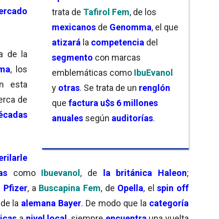
ercado
trata de
Tafirol Fem
, de los
mexicanos
de
Genomma
, el que
atizará
la
competencia
del
ga de la
segmento
con marcas
ma
, los
emblemáticas como
IbuEvanol
 esta
y
otras
. Se trata de un
renglón
erca de
que
factura
u$s 6 millones
écadas
anuales
según
auditorías
.
rilarle
as
como
Ibuevanol
, de
la británica Haleon
;
 Pfizer
, a
Buscapina Fem
, de
Opella
, el
spin off
de la
alemana Bayer
. De modo que la
categoría
icas
a
nivel local
, siempre
encuentra
una vuelta