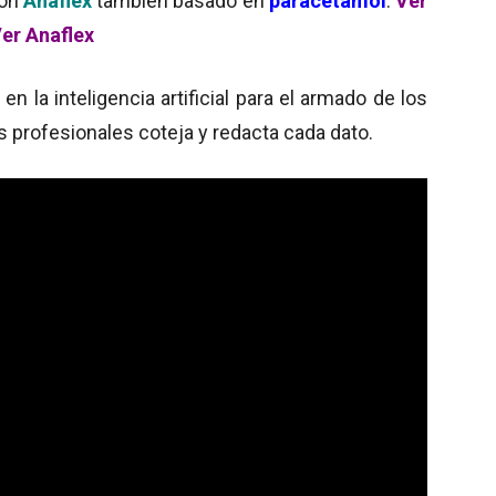
ron
Anaflex
también basado en
paracetamol
.
Ver
er Anaflex
 la inteligencia artificial para el armado de los
s profesionales coteja y redacta cada dato.