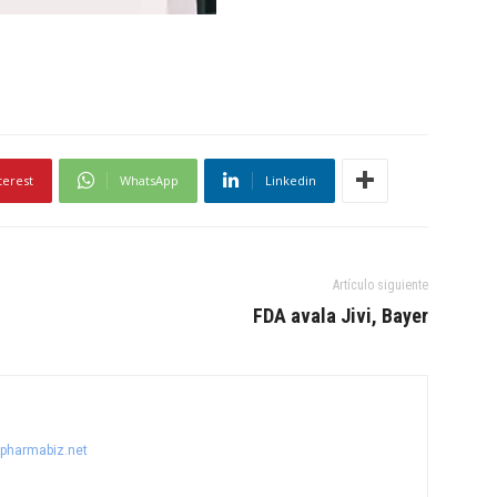
terest
WhatsApp
Linkedin
Artículo siguiente
FDA avala Jivi, Bayer
@pharmabiz.net