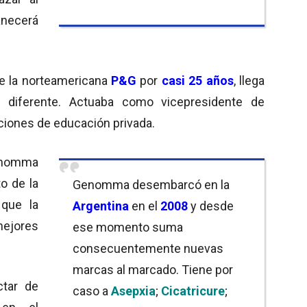
necerá
de la norteamericana
P&G
por
casi 25 años
, llega
 diferente. Actuaba como vicepresidente de
tuciones de educación privada.
Genomma
o de la
Genomma desembarcó en la
 que la
Argentina
en el
2008
y desde
ejores
ese momento suma
consecuentemente nuevas
marcas al marcado. Tiene por
ctar de
caso a
Asepxia
;
Cicatricure
;