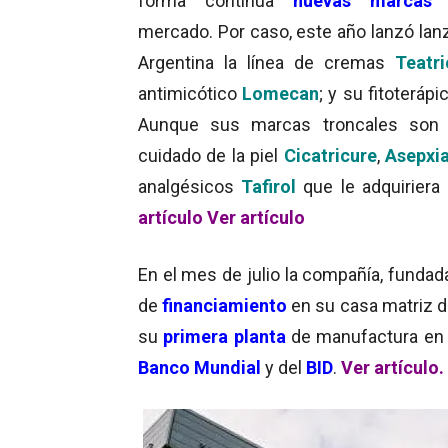
forma continua
nuevas marcas
e
mercado. Por caso, este año lanzó lanz
Argentina la línea de cremas
Teatri
antimicótico
Lomecan
; y su fitoteráp
Aunque sus marcas troncales son 
cuidado de la piel
Cicatricure
,
Asepxi
analgésicos
Tafirol
que le adquiriera
artículo
Ver artículo
En el mes de julio la compañía, fundad
de
financiamiento
en su casa matriz d
su
primera planta
de manufactura e
Banco Mundial
y del
BID
.
Ver artículo.