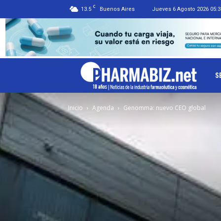
C
13.5
Buenos Aires
Jueves 6 Agosto 2026 05:3
Ph
S
Inicio
Agenda
Genomma: nuevo CEO global