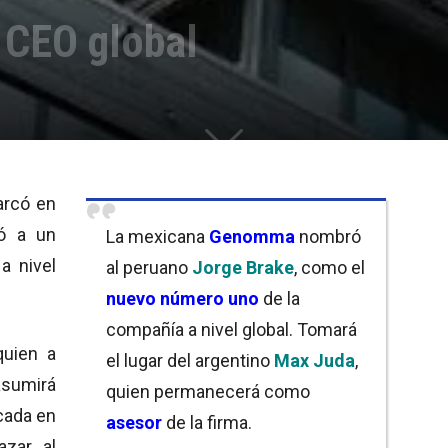
CEO global
arcó en
tó a un
La mexicana
Genomma
nombró
a nivel
al peruano
Jorge Brake
, como el
nuevo número uno
de la
compañía a nivel global. Tomará
quien a
el lugar del argentino
Max Juda
,
sumirá
quien permanecerá como
cada en
asesor
de la firma.
zar al