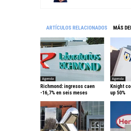
ARTÍCULOS RELACIONADOS
MÁS DE
Agenda
Agenda
Richmond: ingresos caen
Knight co
-16,7% en seis meses
up 50%