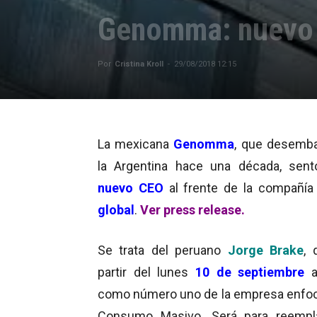
Genomma: nuevo 
Por
Cristina Kroll
-
29/08/2018 12:15
La mexicana
Genomma
, que desemb
la Argentina hace una década, sen
nuevo CEO
al frente de la compañía 
global
.
Ver press release.
Se trata del peruano
Jorge Brake
, 
partir del lunes
10 de septiembre
a
como número uno de la empresa enfo
Consumo Masivo. Será para reempla