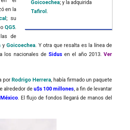
n el
Goicoechea
; y la adquirida
ó en la
Tafirol
.
cal
; su
ico
QG5
.
las de
a
y
Goicoechea
. Y otra que resalta es la línea de
 a los nacionales de
Sidus
en el año 2013.
Ver
a por
Rodrigo Herrera
, había firmado un paquete
e alrededor de
u$s 100 millones
, a fin de levantar
n
México
. El flujo de fondos llegará de manos del