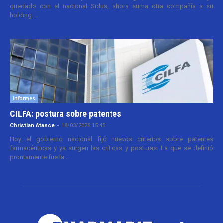
quedado con el nacional Sidus, ahora suma otra compañía a su
holding....
Informes
CILFA: postura sobre patentes
Christian Atance
-
18/03/2026 15:45
Hoy el gobierno nacional fijó nuevos criterios sobre patentes
farmacéuticas y ya surgen las críticas y posturas. La que se definió
prontamente fue la...