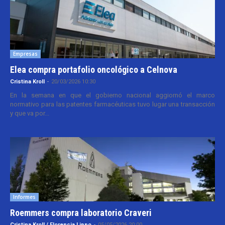
Empresas
Elea compra portafolio oncológico a Celnova
Cristina Kroll
-
20/03/2026 10:30
En la semana en que el gobierno nacional aggiornó el marco
normativo para las patentes farmacéuticas tuvo lugar una transacción
y que va por...
Informes
Roemmers compra laboratorio Craveri
Cristina Kroll / Florencia Lippo
-
05/05/2026 20:00