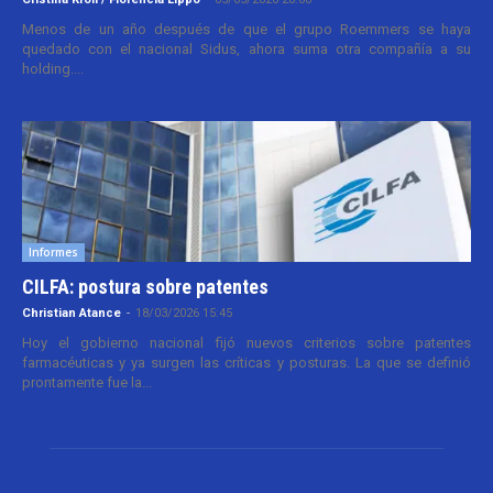
Menos de un año después de que el grupo Roemmers se haya
quedado con el nacional Sidus, ahora suma otra compañía a su
holding....
Informes
CILFA: postura sobre patentes
Christian Atance
-
18/03/2026 15:45
Hoy el gobierno nacional fijó nuevos criterios sobre patentes
farmacéuticas y ya surgen las críticas y posturas. La que se definió
prontamente fue la...