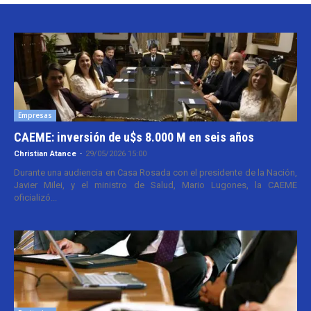
Empresas
CAEME: inversión de u$s 8.000 M en seis años
Christian Atance
-
29/05/2026 15:00
Durante una audiencia en Casa Rosada con el presidente de la Nación,
Javier Milei, y el ministro de Salud, Mario Lugones, la CAEME
oficializó...