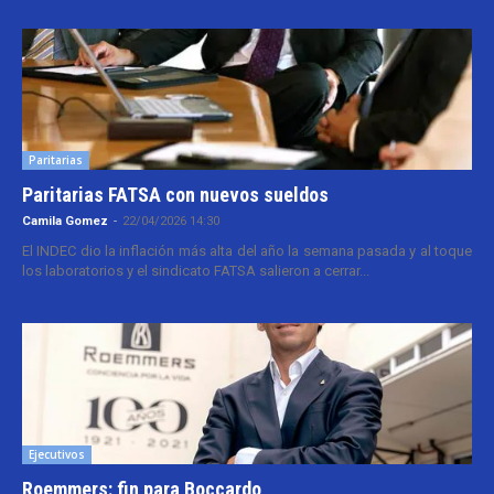
Paritarias
Paritarias FATSA con nuevos sueldos
Camila Gomez
-
22/04/2026 14:30
El INDEC dio la inflación más alta del año la semana pasada y al toque
los laboratorios y el sindicato FATSA salieron a cerrar...
Ejecutivos
Roemmers: fin para Boccardo