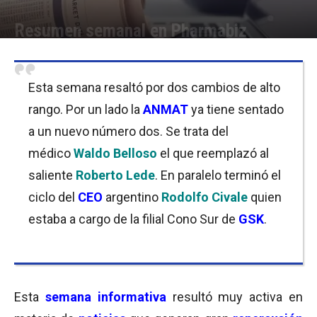
Resumen semanal en Pharmabiz
Por
Equipo de Redacción
-
03/08/2018 23:15
Esta semana resaltó por dos cambios de alto
rango. Por un lado la
ANMAT
ya tiene sentado
a un nuevo número dos. Se trata del
médico
Waldo Belloso
el que reemplazó al
saliente
Roberto Lede
. En paralelo terminó el
ciclo del
CEO
argentino
Rodolfo Civale
quien
estaba a cargo de la filial Cono Sur de
GSK
.
Esta
semana informativa
resultó muy activa en