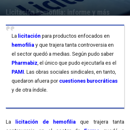
Licitación hemofilia: informe y más
Por
Cristina Kroll
-
01/08/2018 14:45
La
licitación
para productos enfocados en
hemofilia
y que trajera tanta controversia en
el sector quedó a medias. Según pudo saber
Pharmabiz
, el único que pudo ejecutarla es el
PAMI
. Las obras sociales sindicales, en tanto,
quedaron afuera por
cuestiones burocráticas
y de otra índole.
La
licitación de hemofilia
que trajera tanta