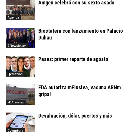
Amgen celebró con su sexto asado
Agenda
Biostatera con lanzamiento en Palacio
Duhau
ZNewsletter
Pases: primer reporte de agosto
Ejecutivos
FDA autoriza mFlusiva, vacuna ARNm
gripal
FDA avales
Devaluación, dólar, puertos y más
Coyuntura