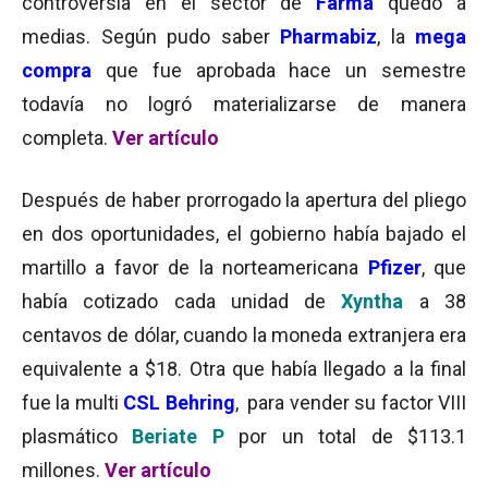
controversia en el sector de
Farma
quedó a
medias. Según pudo saber
Pharmabiz
, la
mega
compr
a
que fue aprobada hace un semestre
todavía no logró materializarse de manera
completa.
Ver artículo
Después de haber prorrogado la apertura del pliego
en dos oportunidades, el gobierno había bajado el
martillo a favor de la norteamericana
Pfizer
, que
había cotizado cada unidad de
Xyntha
a 38
centavos de dólar, cuando la moneda extranjera era
equivalente a $18. Otra que había llegado a la final
fue la multi
CSL Behring
, para vender su factor VIII
plasmático
Beriate
P
por un total de $113.1
millones.
Ver artículo