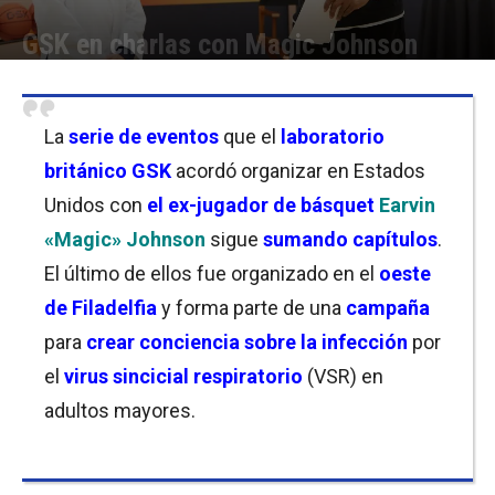
GSK en charlas con Magic Johnson
Por
Christian Atance
-
14/02/2024 13:30
La
serie de eventos
que el
laboratorio
británico
GSK
acordó organizar en
Estados
Unidos con
el ex-jugador de básquet
Earvin
«Magic» Johnson
sigue
sumando capítulos
.
El último de ellos fue organizado en el
oeste
de Filadelfia
y forma parte de una
campaña
para
crear conciencia sobre la infección
por
el
virus sincicial respiratorio
(VSR) en
adultos mayores.