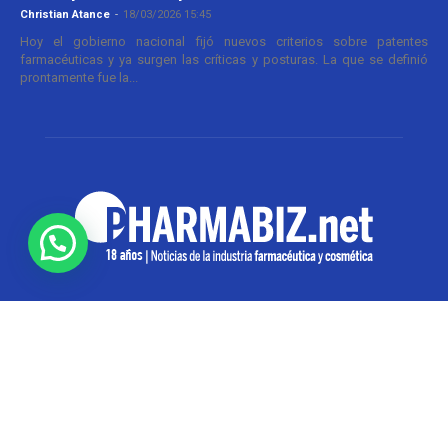
Christian Atance
-
18/03/2026 15:45
Hoy el gobierno nacional fijó nuevos criterios sobre patentes
farmacéuticas y ya surgen las críticas y posturas. La que se definió
prontamente fue la...
SOBRE NOSOTROS
Pharmabiz es un diario especializado en el quehacer
de la industria farmacéutica y cosmética. Investiga y
analiza noticias desde la Ciudad de Buenos Aires para
toda la región