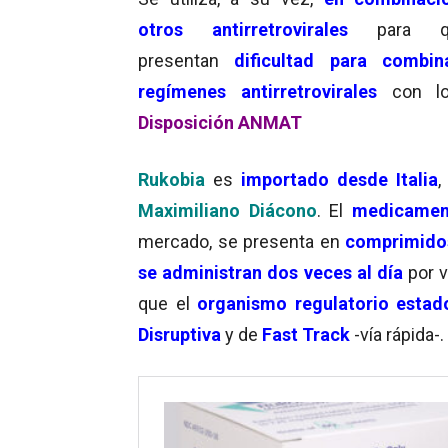
otros antirretrovirales
para qu
presentan
dificultad para combin
regímenes antirretrovirales
con lo
Disposición ANMAT
Rukobia
es
importado desde Italia
,
Maximiliano Diácono
. El
medicamen
mercado, se presenta en
comprimidos
se administran dos veces al día
por v
que el
organismo regulatorio estad
Disruptiva
y de
Fast Track
-vía rápida-.