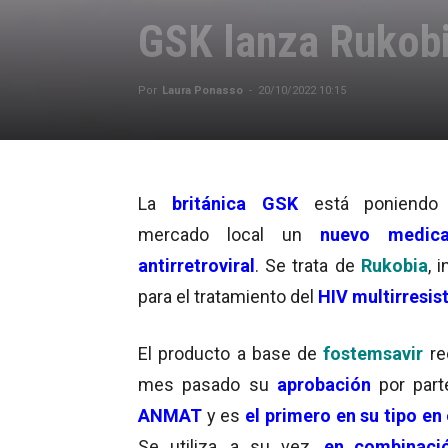
GSK lanza Rukobi
Por
Laura Ponasso
-
20/10/2022 10:15
La
británica GSK
está poniendo
mercado local un
nuevo medic
antirretroviral
. Se trata de
Rukobia
, 
para el tratamiento del
HIV multirresis
El producto a base de
fostemsavir
re
mes pasado su
aprobación
por part
ANMAT
y es
el primero en su tipo en 
Se utiliza, a su vez,
en combinaci