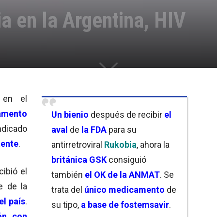
a en la Argentina, HIV
 en el
amento
Un bienio
después de recibir
el
indicado
aval
de
la FDA
para su
tente
.
antirretroviral
Rukobia
, ahora la
británica GSK
consiguió
cibió el
también
el OK de la ANMAT
. Se
e de la
trata del
único medicamento
de
el país
.
su tipo,
a base de fostemsavir
.
ón con