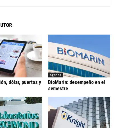
AUTOR
Agenda
ón, dólar, puertos y
BioMarin: desempeño en el
semestre