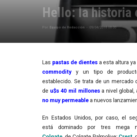
Hello: la historia
Por
Equipo de Redacción
-
09/04/2018 08:00
Las
pastas de dientes
a esta altura ya
commodity
y un tipo de product
establecido. Se trata de un mercado
de
u$s 40 mil millones
a nivel global
no muy permeable
a nuevos lanzamien
En Estados Unidos, por caso, el s
está dominado por tres mega m
Colgate
, de Colgate Palmolive;
Crest
,