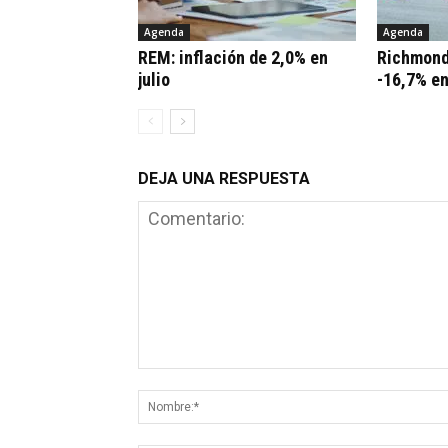
Agenda
Agenda
REM: inflación de 2,0% en
Richmond
julio
-16,7% e
DEJA UNA RESPUESTA