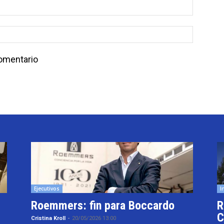
comentario
Ejecutivos
I
Roemmers: fin para Boccardo
R
C
Cristina Kroll
-
20/05/2026 13:00