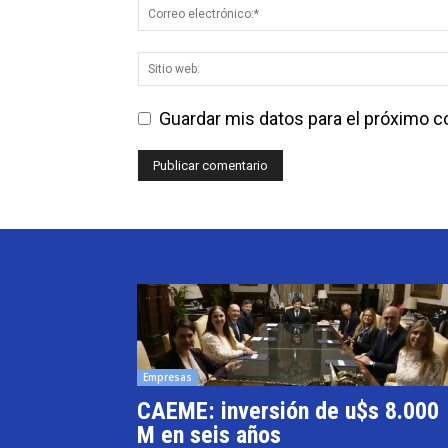
Guardar mis datos para el próximo 
Empresas
CAEME: inversión de u$s 8.000
M en seis años