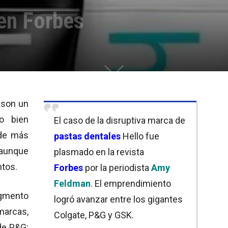
 en Forbes
 son un
o bien
El caso de la disruptiva marca de
 de más
pastas dentales
Hello fue
, aunque
plasmado en la revista
tos.
Forbes
por la periodista
Amy
Feldman
. El emprendimiento
egmento
logró avanzar entre los gigantes
arcas,
Colgate, P&G y GSK.
 de P&G;