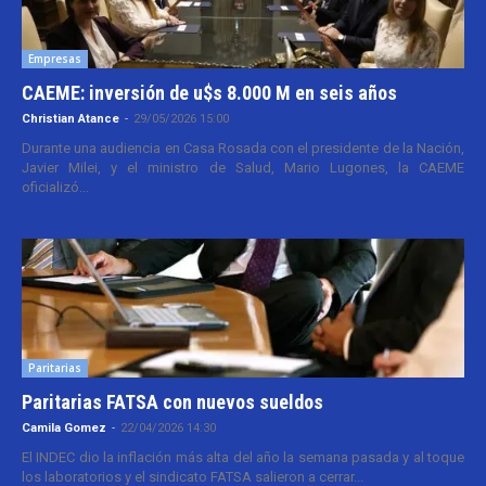
Empresas
CAEME: inversión de u$s 8.000 M en seis años
Christian Atance
-
29/05/2026 15:00
Durante una audiencia en Casa Rosada con el presidente de la Nación,
Javier Milei, y el ministro de Salud, Mario Lugones, la CAEME
oficializó...
Paritarias
Paritarias FATSA con nuevos sueldos
Camila Gomez
-
22/04/2026 14:30
El INDEC dio la inflación más alta del año la semana pasada y al toque
los laboratorios y el sindicato FATSA salieron a cerrar...