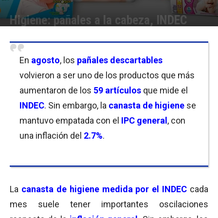
Higiene: pañales a la cabeza, INDEC
Por
Equipo de Redacción
-
18/09/2020 12:00
En
agosto
, los
pañales descartables
volvieron a ser uno de los productos que más
aumentaron de los
59 artículos
que mide el
INDEC
. Sin embargo, la
canasta de higiene
se
mantuvo empatada con el
IPC general
, con
una inflación del
2.7%
.
La
canasta de higiene medida por el INDEC
cada
mes suele tener importantes oscilaciones