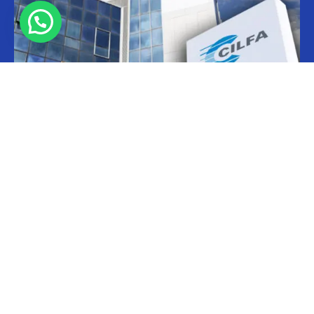
Informes
CILFA: postura sobre patentes
Christian Atance
-
18/03/2026 15:45
Hoy el gobierno nacional fijó nuevos criterios sobre patentes
farmacéuticas y ya surgen las críticas y posturas. La que se definió
prontamente fue la...