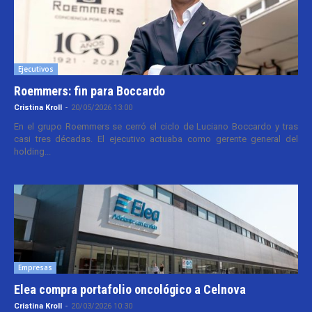
Ejecutivos
Roemmers: fin para Boccardo
Cristina Kroll
-
20/05/2026 13:00
En el grupo Roemmers se cerró el ciclo de Luciano Boccardo y tras
casi tres décadas. El ejecutivo actuaba como gerente general del
holding...
Empresas
Elea compra portafolio oncológico a Celnova
Cristina Kroll
-
20/03/2026 10:30