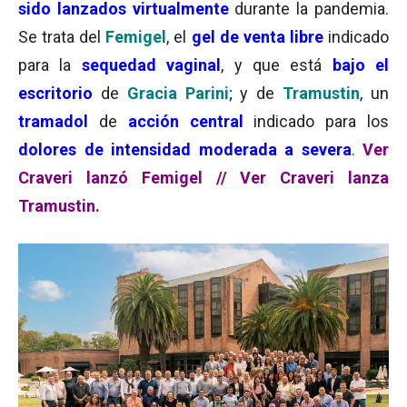
sido
lanzados virtualmente
durante la pandemia.
Se trata del
Femigel
, el
gel de venta libre
indicado
para la
sequedad vaginal
, y que está
bajo el
escritorio
de
Gracia Parini
; y de
Tramustin
, un
tramadol
de
acción central
indicado para los
dolores de intensidad moderada a severa
.
Ver
Craveri lanzó Femigel
//
Ver Craveri lanza
Tramustin.