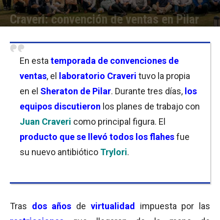
Craveri: convención de ventas en Pilar
Por
Mila Goldfeder
-
07/04/2022 21:00
En esta
temporada de convenciones de
ventas
, el
laboratorio Craveri
tuvo la propia
en el
Sheraton de Pilar
. Durante tres días,
los
equipos discutieron
los planes de trabajo con
Juan Craveri
como principal figura. El
producto que se llevó todos los flahes
fue
su nuevo antibiótico
Trylori
.
Tras
dos años
de
virtualidad
impuesta por las