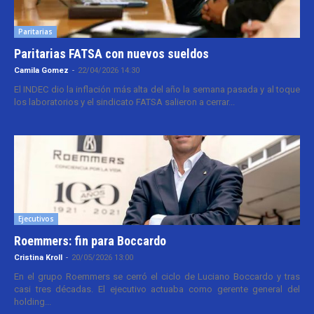
Paritarias
Paritarias FATSA con nuevos sueldos
Camila Gomez
-
22/04/2026 14:30
El INDEC dio la inflación más alta del año la semana pasada y al toque
los laboratorios y el sindicato FATSA salieron a cerrar...
Ejecutivos
Roemmers: fin para Boccardo
Cristina Kroll
-
20/05/2026 13:00
En el grupo Roemmers se cerró el ciclo de Luciano Boccardo y tras
casi tres décadas. El ejecutivo actuaba como gerente general del
holding...