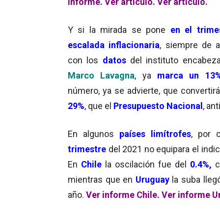
informe.
Ver artículo.
Ver artículo.
Y si la mirada se pone
en el trime
escalada inflacionaria
, siempre de 
con los
datos
del instituto encabez
Marco Lavagna
, ya
marca un 13
número, ya se advierte, que convertirá
29%
, que el
Presupuesto Nacional
, an
En algunos
países limítrofes
, por 
trimestre
del 2021 no equipara el indi
En
Chile
la oscilación fue del
0.4%,
c
mientras que en
Uruguay
la suba lleg
año.
Ver informe Chile.
Ver informe U