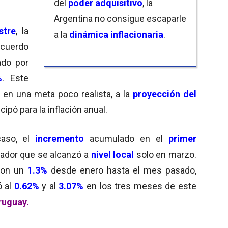
del
poder adquisitivo
, la
Argentina no consigue escaparle
stre
, la
a la
dinámica inflacionaria
.
acuerdo
ado por
%
. Este
 en una meta poco realista, a la
proyección del
ticipó para la inflación anual.
caso, el
incremento
acumulado en el
primer
cador que se alcanzó a
nivel local
solo en marzo.
on un
1.3%
desde enero hasta el mes pasado,
ó al
0.62%
y al
3.07%
en los tres meses de este
ruguay.