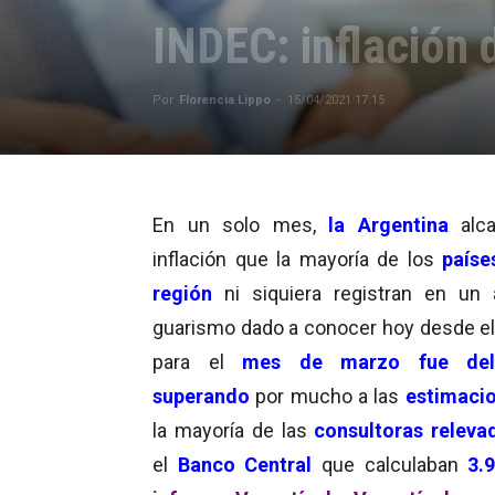
INDEC: inflación
Por
Florencia Lippo
-
15/04/2021 17:15
En un solo mes,
la Argentina
alca
inflación que la mayoría de los
paíse
región
ni siquiera registran en un 
guarismo dado a conocer hoy desde e
para el
mes de marzo fue del
superando
por mucho a las
estimaci
la mayoría de las
consultoras releva
el
Banco Central
que calculaban
3.