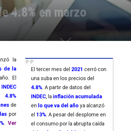
 de 4.8% en marzo
nzó la
s de la
El tercer mes del
2021
cerró con
año. El
una suba en los precios del
l
INDEC
4.8%
. A partir de datos del
 4.8%
INDEC
, la
inflación acumulada
ones
de
en
lo que va del año
ya alcanzó
das
por
el
13%
. A pesar del desplome en
9%
.
Ver
el consumo por la abrupta caída