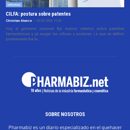
Informes
CILFA: postura sobre patentes
Christian Atance
-
18/03/2026 15:45
Hoy el gobierno nacional fijó nuevos criterios sobre patentes
farmacéuticas y ya surgen las críticas y posturas. La que se definió
prontamente fue la...
SOBRE NOSOTROS
Pharmabiz es un diario especializado en el quehacer