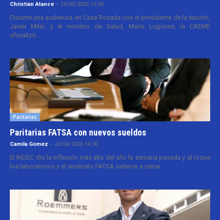
Christian Atance
-
29/05/2026 15:00
Durante una audiencia en Casa Rosada con el presidente de la Nación,
Javier Milei, y el ministro de Salud, Mario Lugones, la CAEME
oficializó...
Paritarias
Paritarias FATSA con nuevos sueldos
Camila Gomez
-
22/04/2026 14:30
El INDEC dio la inflación más alta del año la semana pasada y al toque
los laboratorios y el sindicato FATSA salieron a cerrar...