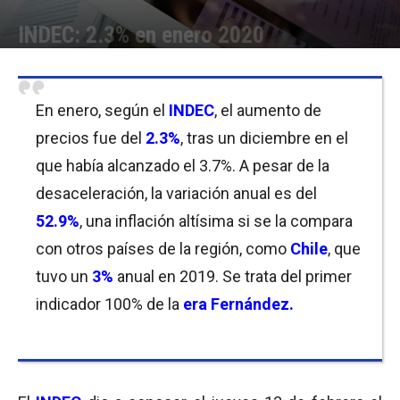
INDEC: 2.3% en enero 2020
Por
Equipo de Redacción
-
20/02/2020 11:00
En enero, según el
INDEC
, el aumento de
precios fue del
2.3%
, tras un diciembre en el
que había alcanzado el 3.7%. A pesar de la
desaceleración, la variación anual es del
52.9%
, una inflación altísima si se la compara
con otros países de la región, como
Chile
, que
tuvo un
3%
anual en 2019. Se trata del primer
indicador 100% de la
era Fernández.