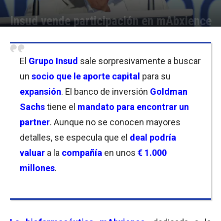
Insud vende participación en mAbxience
Por
Cristina Kroll
-
26/07/2021 19:00
El
Grupo Insud
sale sorpresivamente a buscar
un
socio que le aporte capital
para su
expansión
. El banco de inversión
Goldman
Sachs
tiene el
mandato para encontrar un
partner
. Aunque no se conocen mayores
detalles, se especula que el
deal podría
valuar
a la
compañía
en unos
€ 1.000
millones
.