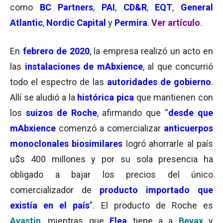
como
BC Partners
,
PAI
,
CD&R
,
EQT
,
General
Atlantic
,
Nordic Capital
y
Permira
.
Ver artículo
.
En
febrero de 2020
, la empresa realizó un acto en
las
instalaciones de mAbxience
, al que concurrió
todo el espectro de las
autoridades de gobierno
.
Allí se aludió a la
histórica pica
que mantienen con
los
suizos de Roche
, afirmando que “
desde que
mAbxience
comenzó a comercializar
anticuerpos
monoclonales biosimilares
logró ahorrarle al país
u$s 400 millones y por su sola presencia ha
obligado a bajar los precios del único
comercializador de
producto importado que
existía en el país
”. El producto de Roche es
Avastin
, mientras que
Elea
tiene a a
Bevax
y