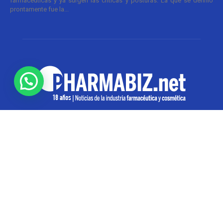
farmacéuticas y ya surgen las críticas y posturas. La que se definió
prontamente fue la...
SOBRE NOSOTROS
Pharmabiz es un diario especializado en el quehacer
de la industria farmacéutica y cosmética. Investiga y
analiza noticias desde la Ciudad de Buenos Aires para
toda la región
Contáctanos:
info@pharmabiz.net