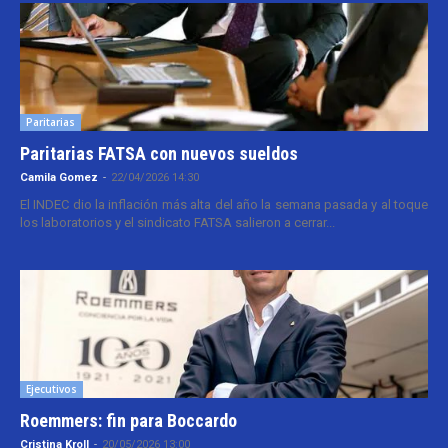
Paritarias
Paritarias FATSA con nuevos sueldos
Camila Gomez
-
22/04/2026 14:30
El INDEC dio la inflación más alta del año la semana pasada y al toque
los laboratorios y el sindicato FATSA salieron a cerrar...
Ejecutivos
Roemmers: fin para Boccardo
Cristina Kroll
-
20/05/2026 13:00