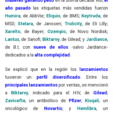
diabetes ganando peso
en la última década. Así,
el
año pasado
las etiquetas más vendidas fueron
Humira
, de AbbVie;
Eliquis
, de BMS;
Keytruda
, de
MSD;
Stelara
, de Janssen;
Trulicity
, de Eli Lilly;
Xarelto
, de Bayer;
Ozempic
, de Novo Nordisk;
Lantus
, de Sanofi;
Biktarvy
, de Gilead; y
Jardiance
,
de B.I; con
nueve de ellos
-salvo Jardiance-
dedicados a la
alta complejidad
.
Se explicó que en la región los
lanzamientos
tuvieron un
perfil diversificado
. Entre los
principales lanzamientos
por ventas, se mencionó
a
Biktarvy
, indicado para el HIV, de
Gilead
;
Zavicefta
, un antibiótico de
Pfizer
;
Kisqali
, un
oncológico de
Novartis
; y
Hemlibra
, un