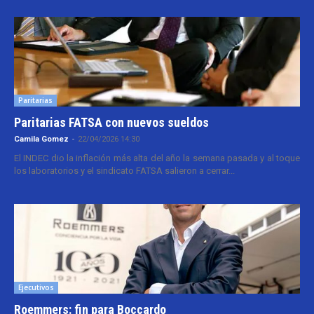
Paritarias
Paritarias FATSA con nuevos sueldos
Camila Gomez
-
22/04/2026 14:30
El INDEC dio la inflación más alta del año la semana pasada y al toque
los laboratorios y el sindicato FATSA salieron a cerrar...
Ejecutivos
Roemmers: fin para Boccardo