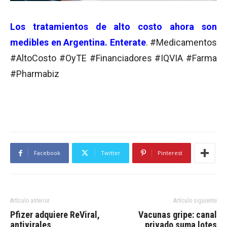
Los tratamientos de alto costo ahora son
medibles en Argentina. Enterate
. #Medicamentos
#AltoCosto #OyTE #Financiadores #IQVIA #Farma
#Pharmabiz
Facebook
Twitter
Pinterest
Artículo anterior
Artículo siguiente
Pfizer adquiere ReViral,
Vacunas gripe: canal
antivirales
privado suma lotes