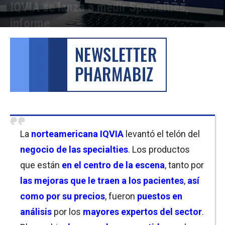
IQVIA se lanza a medir Specialties,
informe
Por
Cristina Kroll / Florencia Lippo
-
07/04/2022 13:30
La
norteamericana IQVIA
levantó el telón del
negocio de las specialties
. Los productos
que están
en el centro de la escena
, tanto por
las mejoras que le traen a los pacientes
,
así
como por su precios
, fueron
puestos en
análisis
por los
mayores expertos del sector
.