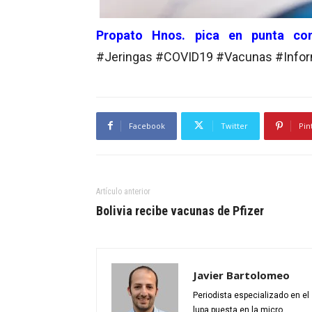
Propato Hnos. pica en punta con
#Jeringas #COVID19 #Vacunas #Info
Facebook
Twitter
Pin
Artículo anterior
Bolivia recibe vacunas de Pfizer
Javier Bartolomeo
Periodista especializado en e
lupa puesta en la micro.