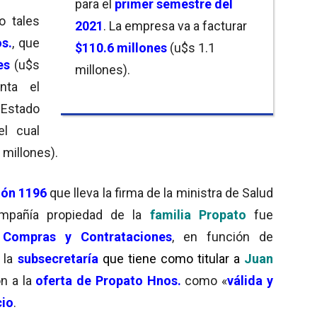
para el
primer semestre del
o tales
2021
. La empresa va a facturar
s.
, que
$110.6 millones
(u$s 1.1
es
(u$s
millones).
enta el
 Estado
el cual
 millones).
ión 1196
que lleva la firma de la ministra de Salud
ompañía propiedad de la
familia Propato
fue
 Compras y Contrataciones
, en función de
 la
subsecretaría
que tiene como titular a
Juan
on a la
oferta de Propato Hnos.
como «
válida y
cio
.