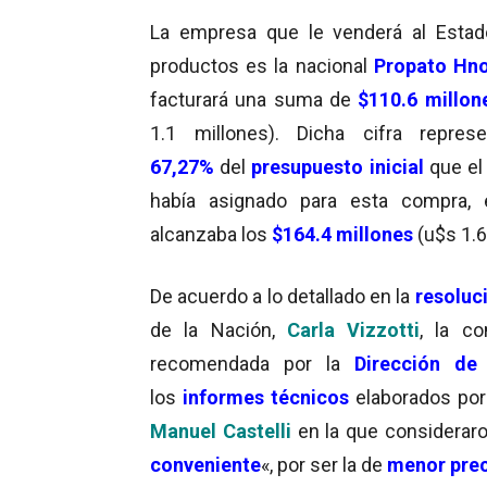
La empresa que le venderá al Estad
productos es la nacional
Propato Hno
facturará una suma de
$110.6 millon
1.1 millones). Dicha cifra repres
67,27%
del
presupuesto inicial
que el
había asignado para esta compra, 
alcanzaba los
$164.4 millones
(u$s 1.6
De acuerdo a lo detallado en la
resoluc
de la Nación,
Carla Vizzotti
, la c
recomendada por la
Dirección de
los
informes técnicos
elaborados por
Manuel Castelli
en la que considerar
conveniente
«, por ser la de
menor pre