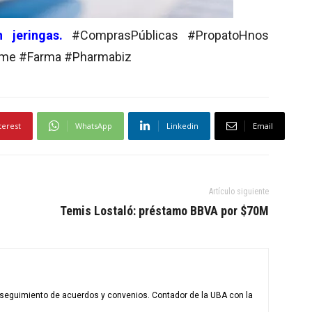
 jeringas.
#ComprasPúblicas #PropatoHnos
rme #Farma #Pharmabiz
terest
WhatsApp
Linkedin
Email
Artículo siguiente
Temis Lostaló: préstamo BBVA por $70M
l seguimiento de acuerdos y convenios. Contador de la UBA con la