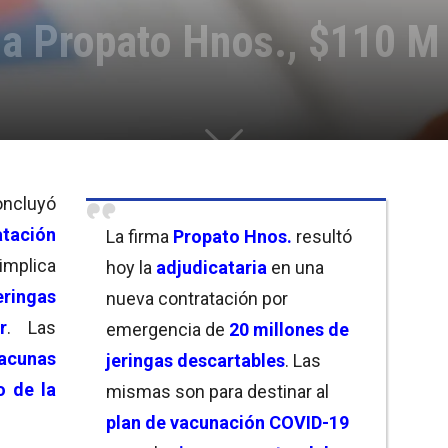
 a Propato Hnos., $110 M
ncluyó
atación
La firma
Propato Hnos.
resultó
implica
hoy la
adjudicataria
en una
eringas
nueva contratación por
r
. Las
emergencia de
20 millones de
acunas
jeringas descartables
. Las
o de la
mismas son para destinar al
plan de vacunación COVID-19