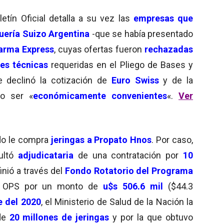
tín Oficial detalla a su vez las
empresas que
uería Suizo Argentina
-que se había presentado
arma Express
, cuyas ofertas fueron
rechazadas
nes técnicas
requeridas en el Pliego de Bases y
e declinó la cotización de
Euro Swiss
y de la
no ser «
económicamente convenientes
«.
Ver
do le compra
jeringas a Propato Hnos
. Por caso,
sultó
adjudicataria
de una contratación por
10
inió a través del
Fondo Rotatorio del Programa
 OPS por un monto de
u$s 506.6 mil
($44.3
 del 2020
, el Ministerio de Salud de la Nación la
de
20 millones de jeringas
y por la que obtuvo