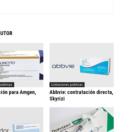
AUTOR
 públicas
Licitaciones públicas
ción para Amgen,
Abbvie: contratación directa,
Skyrizi