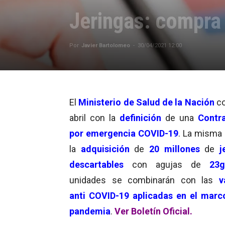
Jeringas: compra
Por
Javier Bartolomeo
-
30/04/2021 12:00
El
Ministerio de Salud de la Nación
co
abril con la
definición
de una
Contr
por emergencia COVID-19
. La misma 
la
adquisición
de
20 millones
de
j
descartables
con agujas de
23g
unidades se combinarán con las
v
anti
COVID-19 aplicadas en el marc
pandemia
.
Ver Boletín Oficial.