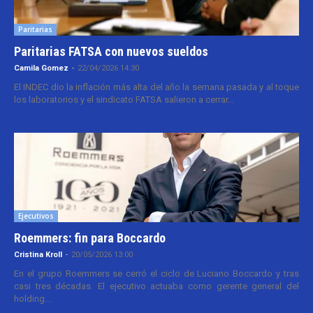
Paritarias
Paritarias FATSA con nuevos sueldos
Camila Gomez
-
22/04/2026 14:30
El INDEC dio la inflación más alta del año la semana pasada y al toque
los laboratorios y el sindicato FATSA salieron a cerrar...
Ejecutivos
Roemmers: fin para Boccardo
Cristina Kroll
-
20/05/2026 13:00
En el grupo Roemmers se cerró el ciclo de Luciano Boccardo y tras
casi tres décadas. El ejecutivo actuaba como gerente general del
holding...