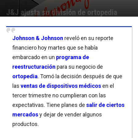
J&J ajusta su división de ortopedia
Por
Joseph Foley
-
17/10/2023 17:30
Johnson & Johnson
reveló en su reporte
financiero hoy martes que se había
embarcado en un
programa de
reestructuración
para su negocio de
ortopedia
. Tomó la decisión después de que
las
ventas de dispositivos médicos
en el
tercer trimestre no cumplieran con las
expectativas. Tiene planes de
salir de ciertos
mercados
y dejar de vender algunos
productos.