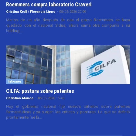
Roemmers compra laboratorio Craveri
Cristina Kroll / Florencia Lippo
-
05/05/2026 20:00
Menos de un año después de que el grupo Roemmers se haya
quedado con el nacional Sidus, ahora suma otra compañía a su
holding....
Informes
CILFA: postura sobre patentes
Christian Atance
-
18/03/2026 15:45
Hoy el gobierno nacional fijó nuevos criterios sobre patentes
farmacéuticas y ya surgen las críticas y posturas. La que se definió
prontamente fue la...