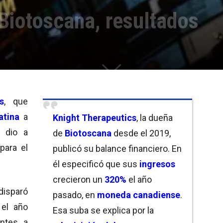
Biotoscana, resultados
s
, que
atina
a
Knight Therapeutics
, la dueña
, dio a
de
Biotoscana
desde el 2019,
para el
publicó su balance financiero. En
él especificó que sus
ingresos
crecieron un
320%
el año
disparó
pasado, en
moneda canadiense
.
 el año
Esa suba se explica por la
entes a