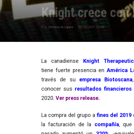
Knight crece con 
Por
Florencia Lippo
-
25/03/2021 10:45
La canadiense
Knight Therapeutic
tiene fuerte presencia en
América L
través de su
empresa Biotoscana
conocer sus
resultados financieros
2020.
Ver press release.
La compra del grupo a
fines del 2019
la facturación de la
compañía
, que
pasado aumentó un
320%
-equival