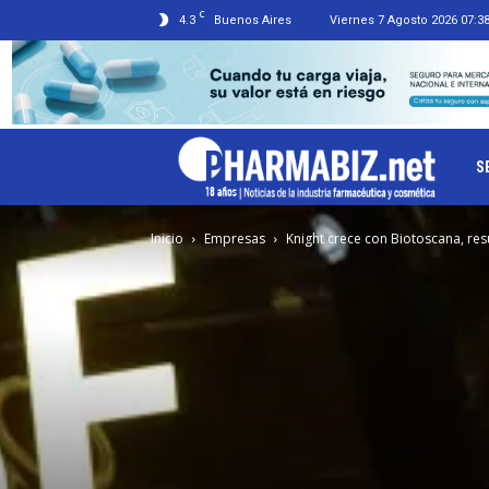
C
4.3
Buenos Aires
Viernes 7 Agosto 2026 07:3
Ph
S
Inicio
Empresas
Knight crece con Biotoscana, re