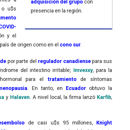
adquisición
del grupo
con
s o u$s
presencia en la región.
umento
COVID-
ón y el
 país de origen como en el
cono sur
.
rde
por parte del
regulador canadiense
para sus
índrome del intestino irritable;
Imvexxy
, para la
 hormonal para el
tratamiento
de síntomas
menopausia
. En tanto, en
Ecuador
obtuvo la
ma
y
Halaven
. A nivel local, la firma lanzó
Karfib
,
esembolso
de casi u$s 95 millones,
Knight