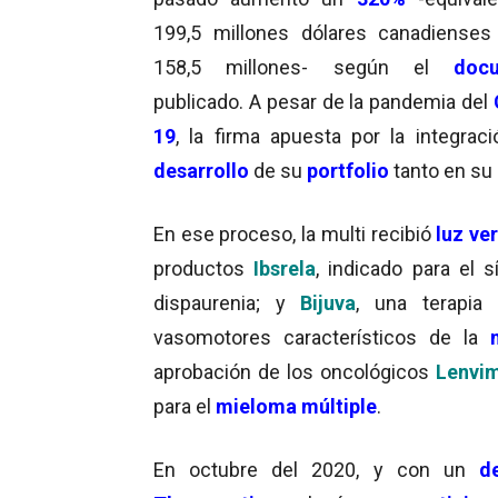
199,5 millones dólares canadiense
158,5 millones- según el
doc
publicado. A pesar de la pandemia del
19
, la firma apuesta por la integraci
desarrollo
de su
portfolio
tanto en su
En ese proceso, la multi recibió
luz ve
productos
Ibsrela
, indicado para el s
dispaurenia; y
Bijuva
, una terapia
vasomotores característicos de la
aprobación de los oncológicos
Lenvi
para el
mieloma múltiple
.
En octubre del 2020, y con un
d