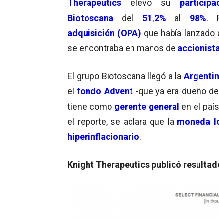
Therapeutics
elevó su
participa
Biotoscana
del
51,2%
al
98%
. 
adquisición (OPA)
que había lanzado a
se encontraba en manos de
accionista
El grupo Biotoscana llegó a la
Argentin
el
fondo Advent
-que ya era dueño de
tiene como
gerente general
en el país
el reporte, se aclara que la
moneda lo
hiperinflacionario
.
Knight Therapeutics publicó resultad