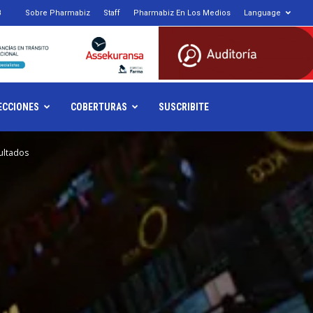
8
Sobre Pharmabiz
Staff
Pharmabiz En Los Medios
Language
armabiz.NET
ECCIONES
COBERTURAS
SUSCRIBITE
sultados