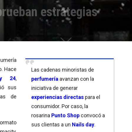
prueban estrategias
umería
o. Hace
Las cadenas minoristas de
y 24
,
perfumería
avanzan con la
rió sus
iniciativa de generar
bas de
experiencias directas
para el
consumidor. Por caso, la
rosarina
Punto Shop
convocó a
formato
sus clientas a un
Nails day
.
rmacity,