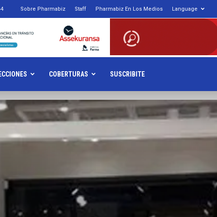
44
Sobre Pharmabiz
Staff
Pharmabiz En Los Medios
Language
armabiz.NET
ECCIONES
COBERTURAS
SUSCRIBITE