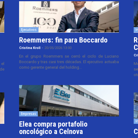
Ejecutivos
I
Roemmers: fin para Boccardo
R
C
Cristina Kroll
-
20/05/2026 13:00
Cr
En el grupo Roemmers se cerró el ciclo de Luciano
Boccardo y tras casi tres décadas. El ejecutivo actuaba
el
Me
como gerente general del holding...
 de
se
ot
Empresas
I
Elea compra portafolio
oncológico a Celnova
C