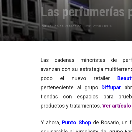
Las perfumerías 
Por
Equipo de Redacción
-
28/12/2017 08:30
Las cadenas minoristas de perf
avanzan con su estrategia multiterren
poco el nuevo retailer
Beaut
perteneciente al grupo
Diffupar
ab
tiendas con espacios para prue
productos y tratamientos.
Ver artículo
Y ahora,
Punto Shop
de Rosario, un 
equiparable al Simplicity del grupo Fa