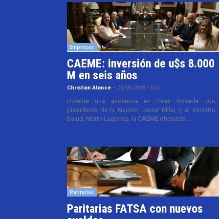
Empresas
CAEME: inversión de u$s 8.000
M en seis años
Christian Atance
-
29/05/2026 15:00
Durante una audiencia en Casa Rosada con 
presidente de la Nación, Javier Milei, y el ministro
Salud, Mario Lugones, la CAEME oficializó...
Paritarias
Paritarias FATSA con nuevos