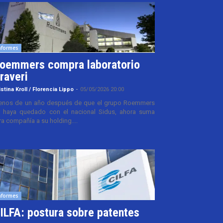
nformes
oemmers compra laboratorio
raveri
istina Kroll / Florencia Lippo
-
05/05/2026 20:00
nos de un año después de que el grupo Roemmers
 haya quedado con el nacional Sidus, ahora suma
ra compañía a su holding....
nformes
ILFA: postura sobre patentes