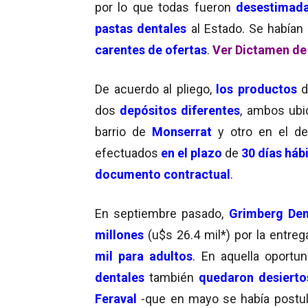
por lo que todas fueron
desestimad
pastas dentales
al Estado. Se habían 
carentes de ofertas
.
Ver Dictamen de
De acuerdo al pliego,
los productos
d
dos
depósitos diferentes
, ambos ubi
barrio de
Monserrat
y otro en el d
efectuados
en el plazo
de
30 días háb
documento contractual
.
En septiembre pasado,
Grimberg Den
millones
(u$s 26.4 mil*) por la entreg
mil para adultos
. En aquella oportu
dentales
también
quedaron desierto
Feraval
-que en mayo se había post