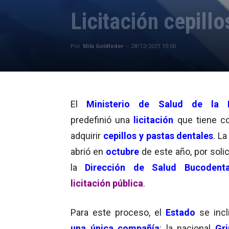
Licitación cepill
Por
Mila Goldfeder
-
28/12/2021 10:00
El
Ministerio de Salud de la 
predefinió una
licitación
que tiene c
adquirir
cepillos y pastas dentales
. L
abrió en
octubre
de este año, por solic
la
Dirección de Salud Bucodenta
licitación pública
.
Para este proceso, el
Estado
se incl
una única compañía
: la nacional
Gr