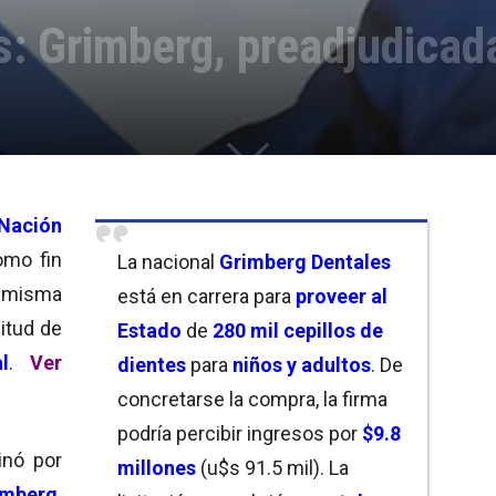
os: Grimberg, preadjudicad
Nación
omo fin
La nacional
Grimberg Dentales
a misma
está en carrera para
proveer al
itud de
Estado
de
280 mil cepillos de
l
.
Ver
dientes
para
niños y adultos
. De
concretarse la compra, la firma
podría percibir ingresos por
$9.8
inó por
millones
(u$s 91.5 mil). La
imberg