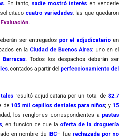
as
. En tanto,
nadie mostró interés
en venderle
solicitado
cuatro variedades
, las que quedaron
 Evaluación.
eberán ser entregados
por el adjudicatario
en
cados en la
Ciudad de Buenos Aires
: uno en el
e
Barracas
. Todos los despachos deberán ser
iles
, contados a partir del
perfeccionamiento del
tales
resultó adjudicataria por un total de
$2.7
a de
105 mil cepillos dentales para niños
; y
15
nidad, los renglones correspondientes a
pastas
s
, en función de que la
oferta de la droguería
ulado en nombre de
IBC
– fue
rechazada por no