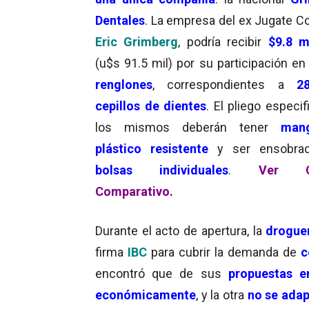
Dentales
. La empresa del ex Jugate C
Eric Grimberg
, podría recibir
$9.8 m
(u$s 91.5 mil) por su participación e
renglones
, correspondientes a
2
cepillos de dientes
. El pliego especi
los mismos deberán tener
man
plástico resistente
y ser ensobra
bolsas individuales
.
Ver C
Comparativo.
Durante el acto de apertura, la
droguer
firma
IBC
para cubrir la demanda de
c
encontró que de sus
propuestas e
económicamente
, y la otra
no se adap