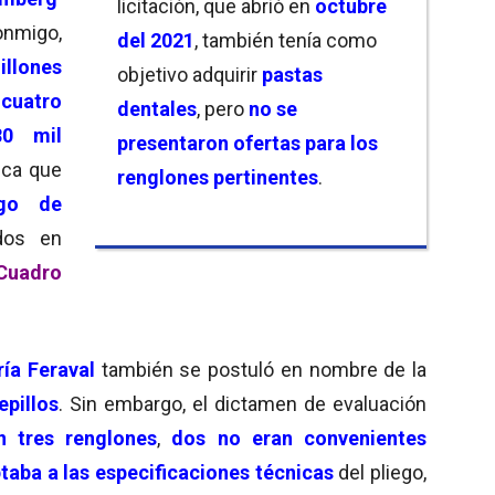
licitación, que abrió en
octubre
onmigo,
del 2021
, también tenía como
illones
objetivo adquirir
pastas
n
cuatro
dentales
, pero
no se
80 mil
presentaron ofertas para los
fica que
renglones pertinentes
.
go de
dos en
uadro
ía Feraval
también se postuló en nombre de la
epillos
. Sin embargo, el dictamen de evaluación
n tres renglones
,
dos no eran convenientes
taba a las especificaciones técnicas
del pliego,