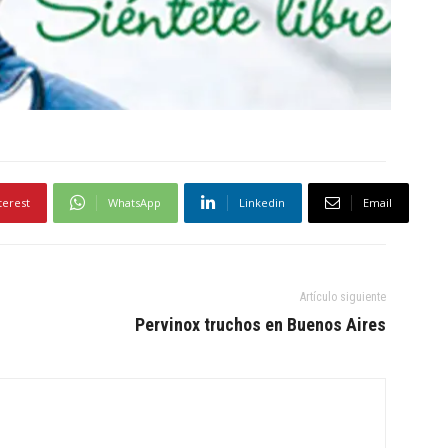
terest
WhatsApp
Linkedin
Email
Artículo siguiente
Pervinox truchos en Buenos Aires