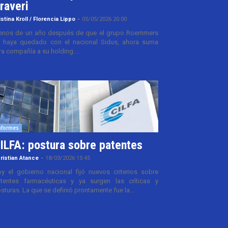
raveri
istina Kroll / Florencia Lippo
-
05/05/2026 20:00
nos de un año después de que el grupo Roemmers
 haya quedado con el nacional Sidus, ahora suma
ra compañía a su holding....
nformes
ILFA: postura sobre patentes
ristian Atance
-
18/03/2026 15:45
y el gobierno nacional fijó nuevos criterios sobre
tentes farmacéuticas y ya surgen las críticas y
sturas. La que se definió prontamente fue la...