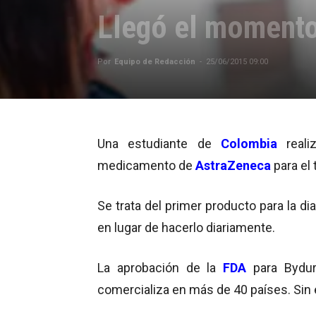
Llegó el moment
Por
Equipo de Redacción
-
25/06/2015 09:00
Una estudiante de
Colombia
reali
medicamento de
AstraZeneca
para el 
Se trata del primer producto para la d
en lugar de hacerlo diariamente.
La aprobación de la
FDA
para Bydu
comercializa en más de 40 países. Sin 