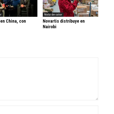
r
Nota de color
en China, con
Novartis distribuye en
Nairobi