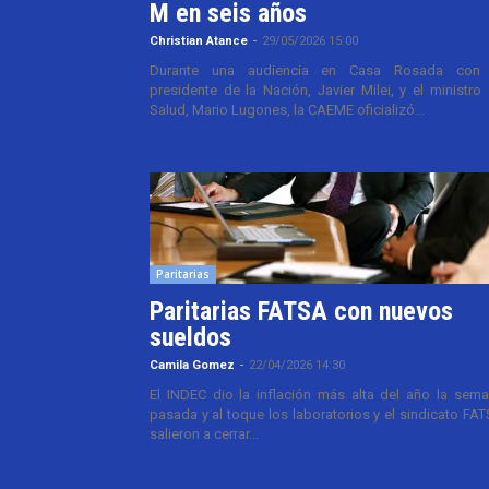
M en seis años
Christian Atance
-
29/05/2026 15:00
Durante una audiencia en Casa Rosada con 
presidente de la Nación, Javier Milei, y el ministro
Salud, Mario Lugones, la CAEME oficializó...
Paritarias
Paritarias FATSA con nuevos
sueldos
Camila Gomez
-
22/04/2026 14:30
El INDEC dio la inflación más alta del año la sem
pasada y al toque los laboratorios y el sindicato FA
salieron a cerrar...