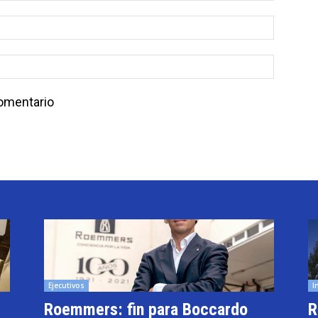
comentario
Ejecutivos
I
Roemmers: fin para Boccardo
R