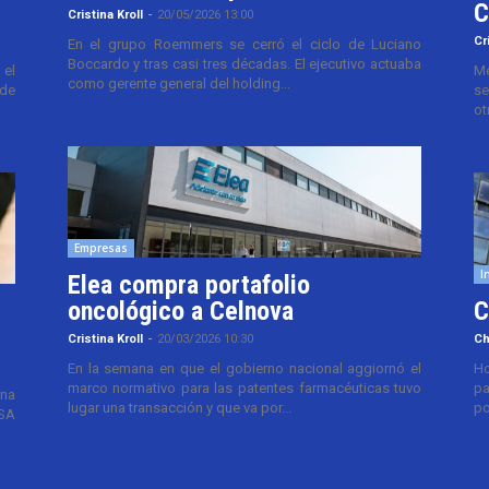
C
Cristina Kroll
-
20/05/2026 13:00
Cr
En el grupo Roemmers se cerró el ciclo de Luciano
Boccardo y tras casi tres décadas. El ejecutivo actuaba
el
Me
como gerente general del holding...
 de
se
ot
Empresas
I
Elea compra portafolio
oncológico a Celnova
C
Cristina Kroll
-
20/03/2026 10:30
Ch
En la semana en que el gobierno nacional aggiornó el
Ho
marco normativo para las patentes farmacéuticas tuvo
pa
ana
lugar una transacción y que va por...
po
TSA