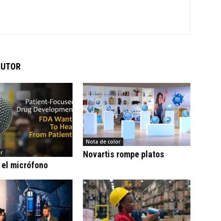
AUTOR
Nota de color
r
Novartis rompe platos
 el micrófono