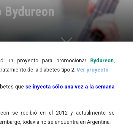
o Bydureon
zó un proyecto para promocionar
Bydureon
,
tratamiento de la diabetes tipo 2.
Ver proyecto
iabetes que
se inyecta sólo una vez a la semana
reon se recibió en el 2012 y actualmente se
embargo, todavía no se encuentra en Argentina.