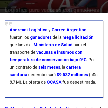
Logística para vacunas con ganadores
Por
Christian Atance
-
07/03/2025 12:30
Andreani Logística
y
Correo Argentino
fueron los
ganadores
de la
mega licitación
que lanzó el
Ministerio de Salud
para el
transporte de
vacunas e insumos con
temperatura de conservación bajo 0ºC
. Por
un contrato de
seis meses
, la
cartera
sanitaria
desembolsará
$9.532 millones
(u$s
8,7 M). La oferta de
OCASA
fue desestimada.