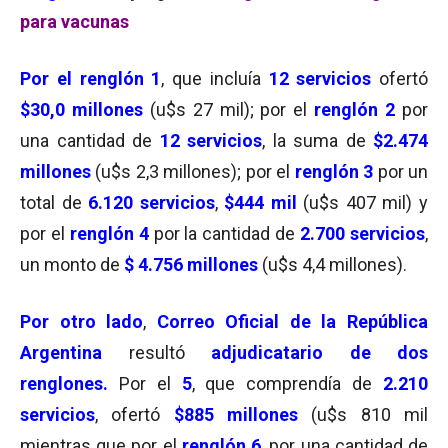
para vacunas
Por el
renglón 1
, que incluía
12 servicios
ofertó
$30,0 millones
(u$s 27 mil); por el
renglón 2
por
una cantidad de
12 servicios
, la suma de
$2.474
millones
(u$s 2,3 millones); por el
renglón 3
por un
total de
6.120 servicios
,
$444 mil
(u$s 407 mil) y
por el
renglón 4
por la cantidad de
2.700 servicios
,
un monto de
$ 4.756 millones
(u$s 4,4 millones).
Por otro lado
,
Correo Oficial de la República
Argentina
resultó
adjudicatario de dos
renglones.
Por el
5
, que comprendía de
2.210
servicios
, ofertó
$885 millones
(u$s 810 mil
mientras que por el
renglón 6
, por una cantidad de