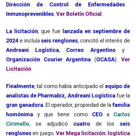
Dirección de Control de Enfermedades
Inmunoprevenibles
.
Ver Boletín Oficial
.
La licitación
, que fue
lanzada en septiembre de
2024
e incluía
seis renglones
, concitó el interés de
Andreani Logística
,
Correo Argentino
y
Organización Courier Argentina
(
OCASA
).
Ver
Licitación
Finalmente
, tal como había anticipado el
e
qui
po de
analistas de Pharmabiz
,
Andreani Logística
fue la
gran ganadora
. El operador, propiedad de la
familia
homónima
y que tiene como
CEO
a
Carlos
Cirimello
, se adjudicó
cuatro
de los
seis
renglones
en juego.
Ver Mega licitación: logística