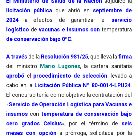
El Ministerio de Salud de la Nación
adjudicó la
licitación pública
que abrió en
septiembre de
2024
a efectos de garantizar el
servicio
logístico
de
vacunas e insumos con
temperatura
de conservación bajo 0ºC
.
A través
de la
Resolución 981/25
, que lleva la
firma
del ministro
Mario Lugones
, la cartera sanitaria
aprobó
e
l
p
rocedimiento de selección
llevado a
cabo en la
Licitación Pública Nº 80-0014-LPU24
.
El concurso tenía como objetivo la contratación del
«
Servicio de Operación Logística para Vacunas e
insumos
con
temperatura de conservación bajo
cero grados Celsius
», por el término de
seis
meses con opción
a prórroga, solicitada por la