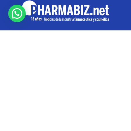
SOBRE NOSOTROS
Pharmabiz es un diario especializado en el quehacer
de la industria farmacéutica y cosmética. Investiga y
analiza noticias desde la Ciudad de Buenos Aires para
toda la región
Contáctanos:
info@pharmabiz.net
SEGUINOS