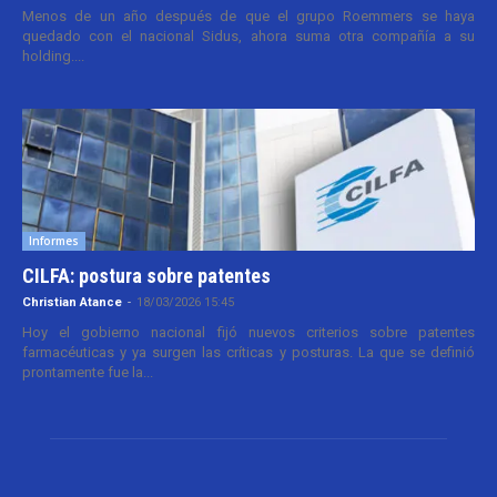
Menos de un año después de que el grupo Roemmers se haya
quedado con el nacional Sidus, ahora suma otra compañía a su
holding....
Informes
CILFA: postura sobre patentes
Christian Atance
-
18/03/2026 15:45
Hoy el gobierno nacional fijó nuevos criterios sobre patentes
farmacéuticas y ya surgen las críticas y posturas. La que se definió
prontamente fue la...