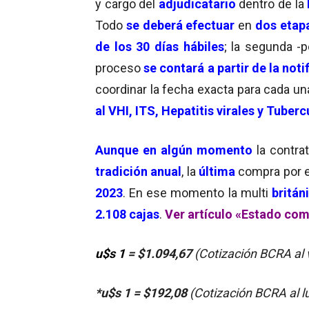
y cargo del
adjudicatario
dentro de la
Todo
se deberá efectuar
en
dos etap
de los 30 días hábiles
; la segunda -p
proceso
se contará
a partir de la no
coordinar la fecha exacta para cada un
al VHI, ITS, Hepatitis virales y Tuberc
Aunque en algún momento
la contra
tradición anual
, la
última
compra por 
2023
. En ese momento la multi
britán
2.108 cajas
.
Ver artículo «Estado com
u$s 1
= $1.094,67
(Cotización BCRA al 
*u$s 1 = $192,08
(Cotización BCRA al l