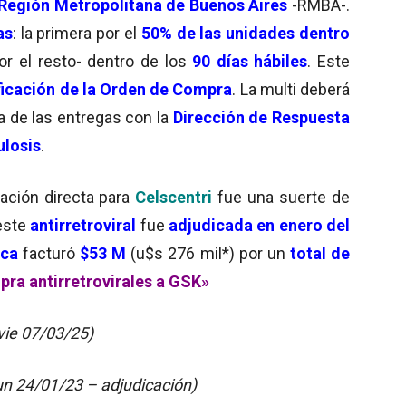
Región Metropolitana de Buenos Aires
-RMBA-.
as
: la primera por el
50% de las unidades
dentro
or el resto- dentro de los
90 días hábiles
. Este
tificación de la Orden de Compra
. La multi deberá
a de las entregas con la
Dirección de Respuesta
ulosis
.
tación directa para
Celscentri
fue una suerte de
este
antirretroviral
fue
adjudicada en enero del
ica
facturó
$53 M
(u$s 276 mil*) por un
total de
pra antirretrovirales a GSK»
vie 07/03/25)
un 24/01/23 – adjudicación)