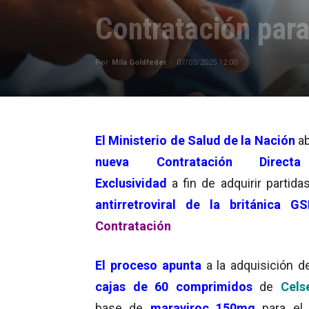
Contratación para
Por
Mila Goldfeder
-
07/03/2025 12:00
El
Ministerio de Salud de la Nación
ab
nueva Contratación Direct
Exclusividad
a fin de adquirir partida
antirretroviral de la británica GS
Contratación
El proceso apunta
a la adquisición 
cajas de 60 comprimidos
de
Cels
base de
maraviroc 150mg
para el