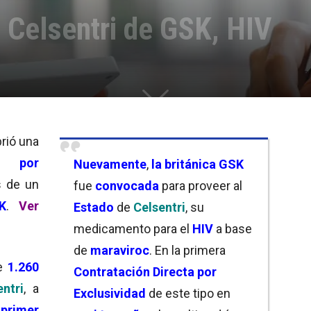
 Celsentri de GSK, HIV
rió una
a por
Nuevamente
,
la
británica GSK
s de un
fue
convocada
para proveer al
K
.
Ver
Estado
de
Celsentri
, su
medicamento para el
HIV
a base
de
maraviroc
. En la primera
de
1.260
Contratación Directa por
entri
, a
Exclusividad
de este tipo en
primer