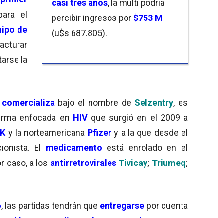
casi
tres años
, la multi podría
ara el
percibir ingresos por
$753 M
uipo de
(u$s 687.805).
acturar
arse la
e
comercializa
bajo el nombre de
Selzentry
, es
 firma enfocada en
HIV
que surgió en el 2009 a
SK
y la norteamericana
Pfizer
y a la que desde el
ionista. El
medicamento
está enrolado en el
 caso, a los
antirretrovirales
Tivicay
;
Triumeq
;
o
, las partidas tendrán que
entregarse
por cuenta