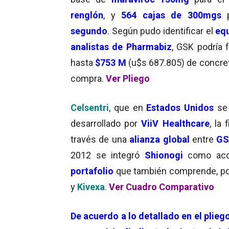
renglón
, y
564 cajas de 300mgs
p
segundo
. Según pudo identificar el
eq
analistas de Pharmabiz
, GSK podría f
hasta
$753 M
(u$s 687.805) de concret
compra.
Ver Pliego
Celsentri
, que en
Estados Unidos
s
desarrollado por
ViiV Healthcare
, la
través de una
alianza global
entre
G
2012 se integró
Shionogi
como acc
portafolio
que también comprende, por
y
Kivexa
.
Ver Cuadro Comparativo
De acuerdo a lo
detallado en el plieg