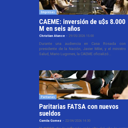
Empresas
CAEME: inversión de u$s 8.000
M en seis años
Christian Atance
-
29/05/2026 15:00
Durante una audiencia en Casa Rosada con 
presidente de la Nación, Javier Milei, y el ministro
Salud, Mario Lugones, la CAEME oficializó...
Paritarias
Paritarias FATSA con nuevos
sueldos
Camila Gomez
-
22/04/2026 14:30