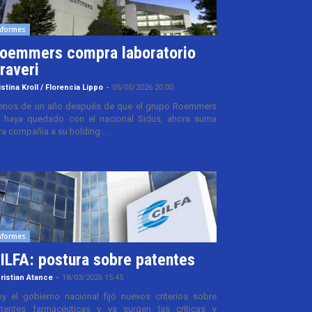
nformes
oemmers compra laboratorio
raveri
istina Kroll / Florencia Lippo
-
05/05/2026 20:00
nos de un año después de que el grupo Roemmers
 haya quedado con el nacional Sidus, ahora suma
ra compañía a su holding....
nformes
ILFA: postura sobre patentes
ristian Atance
-
18/03/2026 15:45
y el gobierno nacional fijó nuevos criterios sobre
tentes farmacéuticas y ya surgen las críticas y