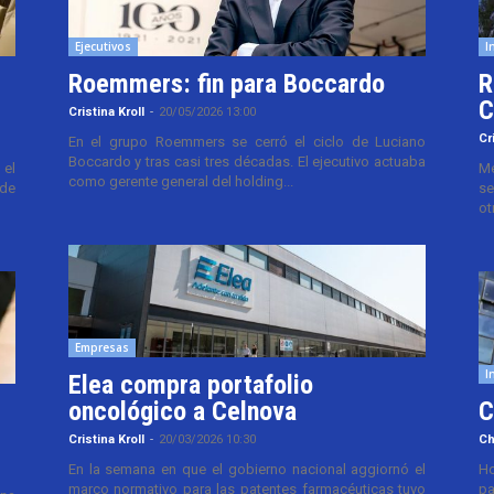
Ejecutivos
I
Roemmers: fin para Boccardo
R
C
Cristina Kroll
-
20/05/2026 13:00
Cr
En el grupo Roemmers se cerró el ciclo de Luciano
Boccardo y tras casi tres décadas. El ejecutivo actuaba
el
Me
como gerente general del holding...
 de
se
ot
Empresas
I
Elea compra portafolio
oncológico a Celnova
C
Cristina Kroll
-
20/03/2026 10:30
Ch
En la semana en que el gobierno nacional aggiornó el
Ho
marco normativo para las patentes farmacéuticas tuvo
pa