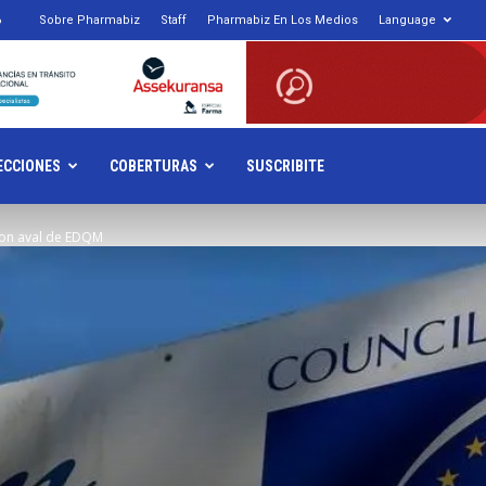
6
Sobre Pharmabiz
Staff
Pharmabiz En Los Medios
Language
armabiz.NET
ECCIONES
COBERTURAS
SUSCRIBITE
on aval de EDQM