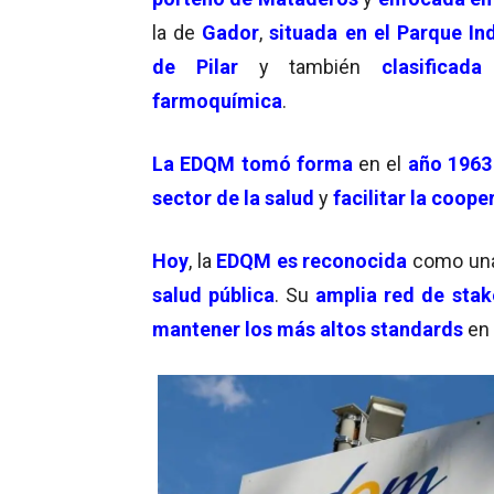
la de
Gador
,
situada en el Parque Ind
de Pilar
y también
clasificad
farmoquímica
.
La EDQM tomó forma
en el
año 1963
sector de la salud
y
facilitar la coope
Hoy
, la
EDQM es reconocida
como un
salud pública
. Su
amplia red de stak
mantener los más altos standards
en 