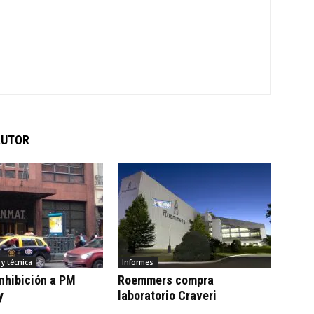
AUTOR
y técnica
Informes
nhibición a PM
Roemmers compra
y
laboratorio Craveri