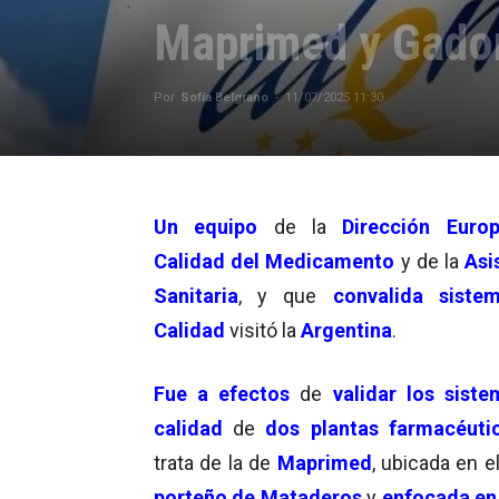
Maprimed y Gado
Por
Sofía Belgrano
-
11/07/2025 11:30
Un equipo
de la
Dirección Euro
Calidad del Medicamento
y de la
Asi
Sanitaria
, y que
convalida siste
Calidad
visitó la
Argentina
.
Fue a efectos
de
validar los sist
calidad
de
dos plantas farmacéuti
trata de la de
Maprimed
, ubicada en e
porteño de Mataderos
y
enfocada en