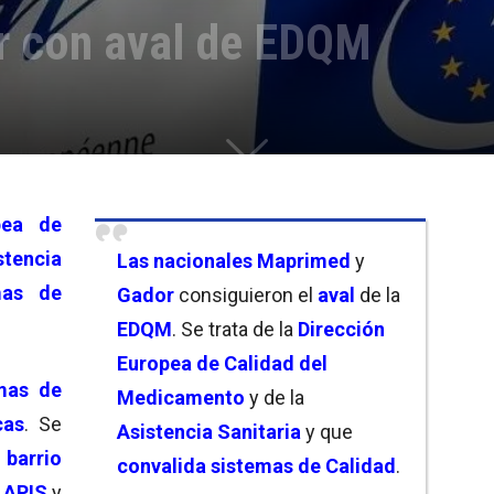
r con aval de EDQM
pea de
stencia
Las nacionales Maprimed
y
mas de
Gador
consiguieron el
aval
de la
EDQM
. Se trata de la
Dirección
Europea de Calidad del
emas de
Medicamento
y de la
cas
. Se
Asistencia Sanitaria
y que
l
barrio
convalida sistemas de Calidad
.
 APIS
y