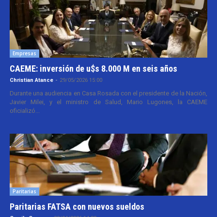
Empresas
CAEME: inversión de u$s 8.000 M en seis años
Christian Atance
-
29/05/2026 15:00
Durante una audiencia en Casa Rosada con el presidente de la Nación,
Javier Milei, y el ministro de Salud, Mario Lugones, la CAEME
oficializó...
Paritarias
Paritarias FATSA con nuevos sueldos