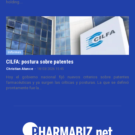
holding....
Informes
CILFA: postura sobre patentes
Christian Atance
-
18/03/2026 15:45
Hoy el gobierno nacional fijó nuevos criterios sobre patentes
farmacéuticas y ya surgen las críticas y posturas. La que se definió
prontamente fue la...