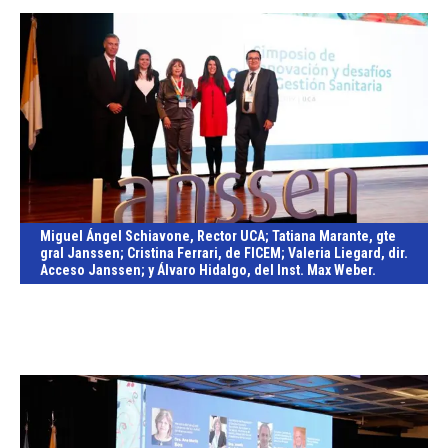
Miguel Ángel Schiavone, Rector UCA; Tatiana Marante, gte
gral Janssen; Cristina Ferrari, de FICEM; Valeria Liegard, dir.
Acceso Janssen; y Álvaro Hidalgo, del Inst. Max Weber.