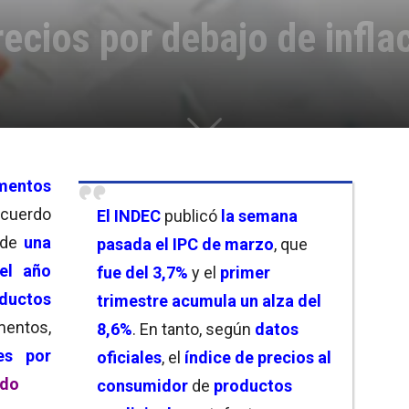
cios por debajo de infla
amentos
acuerdo
El INDEC
publicó
la semana
a de
una
pasada el IPC de marzo
, que
el año
fue del 3,7%
y el
primer
oductos
trimestre acumula un alza del
mentos,
8,6%
. En tanto, según
datos
es por
oficiales
, el
índice de precios al
ado
consumidor
de
productos