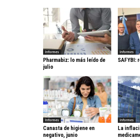
Informes
Informes
Pharmabiz: lo más leído de
SAFYBI: r
julio
Informes
Informes
Canasta de higiene en
La inflaci
negativo, junio
medicame