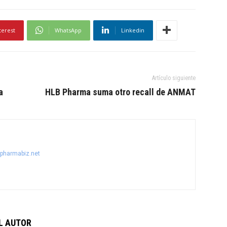
terest
WhatsApp
Linkedin
Artículo siguiente
a
HLB Pharma suma otro recall de ANMAT
@pharmabiz.net
L AUTOR