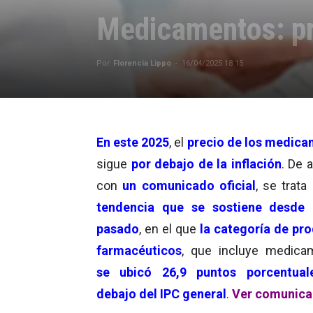
Medicamentos: pre
Por
Florencia Lippo
-
16/04/2025 18:15
En este 2025
, el
precio de los medic
sigue
por debajo de la inflación
. De 
con
un comunicado oficial
, se trat
tendencia que se sostiene desde 
pasado
, en el que
la categoría de pr
farmacéuticos
, que incluye medica
se ubicó 26,9 puntos porcentual
debajo del IPC general
.
Ver comunic