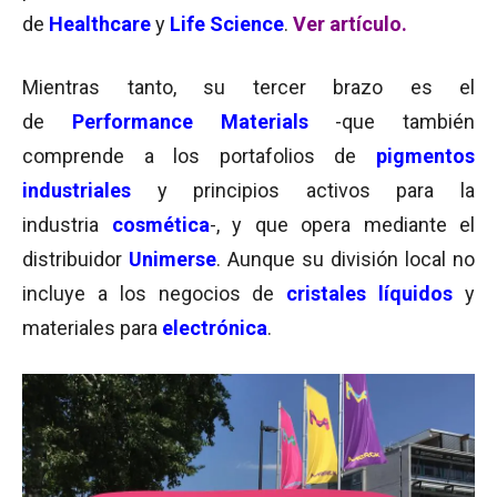
de
Healthcare
y
Life Science
.
Ver artículo.
Mientras tanto, su tercer brazo es el
de
Performance Materials
-que también
comprende a los portafolios de
pigmentos
industriales
y principios activos para la
industria
cosmética
-, y que opera mediante el
distribuidor
Unimerse
. Aunque su división local no
incluye a los negocios de
cristales líquidos
y
materiales para
electrónica
.