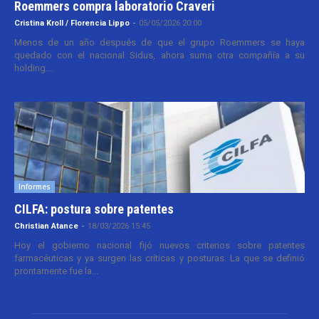
Roemmers compra laboratorio Craveri
Cristina Kroll / Florencia Lippo
-
05/05/2026 20:00
Menos de un año después de que el grupo Roemmers se haya
quedado con el nacional Sidus, ahora suma otra compañía a su
holding....
Informes
CILFA: postura sobre patentes
Christian Atance
-
18/03/2026 15:45
Hoy el gobierno nacional fijó nuevos criterios sobre patentes
farmacéuticas y ya surgen las críticas y posturas. La que se definió
prontamente fue la...