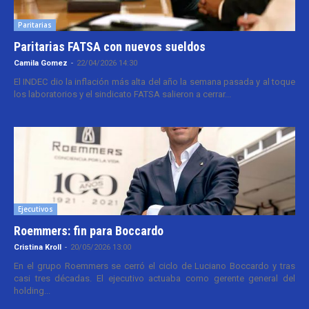
Paritarias
Paritarias FATSA con nuevos sueldos
Camila Gomez
-
22/04/2026 14:30
El INDEC dio la inflación más alta del año la semana pasada y al toque
los laboratorios y el sindicato FATSA salieron a cerrar...
Ejecutivos
Roemmers: fin para Boccardo
Cristina Kroll
-
20/05/2026 13:00
En el grupo Roemmers se cerró el ciclo de Luciano Boccardo y tras
casi tres décadas. El ejecutivo actuaba como gerente general del
holding...