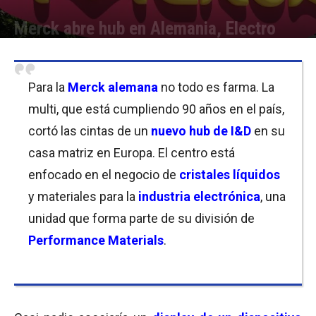
Merck abre hub en Alemania, Electro
Por
Micaela Bitch
-
23/09/2020 11:30
Para la
Merck alemana
no todo es farma. La
multi, que está cumpliendo 90 años en el país,
cortó las cintas de un
nuevo
hub
de I&D
en su
casa matriz en Europa. El centro está
enfocado en el negocio de
cristales líquidos
y materiales para la
industria electrónica
, una
unidad que forma parte de su división de
Performance Materials
.