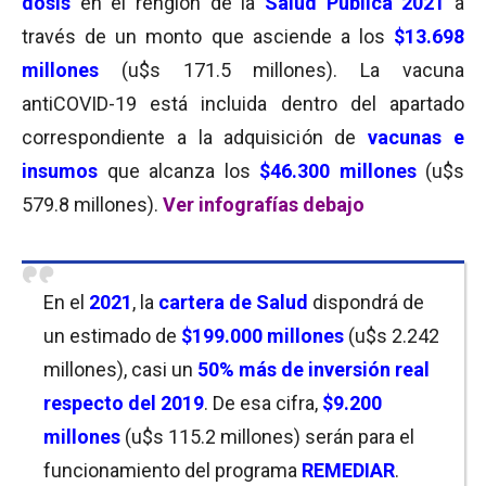
dosis
en el renglón de la
Salud Pública 2021
a
través de un monto que asciende a los
$13.698
millones
(u$s 171.5 millones). La vacuna
antiCOVID-19 está incluida dentro del apartado
correspondiente a la adquisición de
vacunas e
insumos
que alcanza los
$46.300 millones
(u$s
579.8 millones).
Ver infografías debajo
En el
2021
, la
cartera de Salud
dispondrá de
un estimado de
$199.000 millones
(u$s 2.242
millones), casi un
50% más de inversión real
respecto del 2019
. De esa cifra,
$9.200
millones
(u$s 115.2 millones) serán para el
funcionamiento del programa
REMEDIAR
.