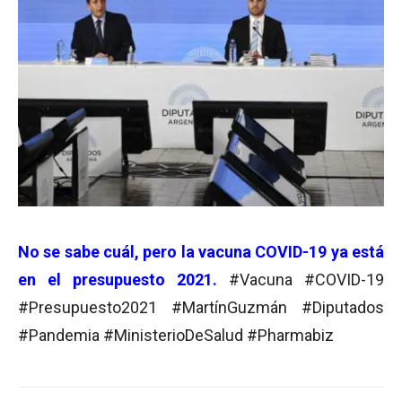
No se sabe cuál, pero la vacuna COVID-19 ya está
en el presupuesto 2021.
#Vacuna #COVID-19
#Presupuesto2021 #MartínGuzmán #Diputados
#Pandemia #MinisterioDeSalud #Pharmabiz