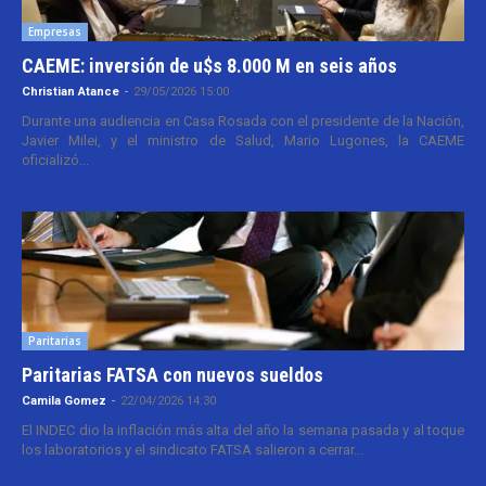
Empresas
CAEME: inversión de u$s 8.000 M en seis años
Christian Atance
-
29/05/2026 15:00
Durante una audiencia en Casa Rosada con el presidente de la Nación,
Javier Milei, y el ministro de Salud, Mario Lugones, la CAEME
oficializó...
Paritarias
Paritarias FATSA con nuevos sueldos
Camila Gomez
-
22/04/2026 14:30
El INDEC dio la inflación más alta del año la semana pasada y al toque
los laboratorios y el sindicato FATSA salieron a cerrar...