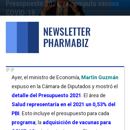
Presupuesto 2021 ya computa vacuna
COVID-19
Por
Florencia Costas
-
23/09/2020 12:00
Ayer, el ministro de Economía,
Martín Guzmán
expuso en la Cámara de Diputados y mostró el
detalle del Presupuesto 2021
. El área de
Salud
representaría en el 2021 un 0,53% del
PBI
. Esto incluye el presupuesto para cada
programa
; la
adquisición de vacunas para