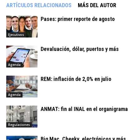
ARTÍCULOS RELACIONADOS
MÁS DEL AUTOR
Pases: primer reporte de agosto
Ejecutivos
Devaluación, dólar, puertos y más
Agenda
REM: inflación de 2,0% en julio
Agenda
ANMAT: fin al INAL en el organigrama
Regulaciones
Big Mac, Cheeky, electrónicos y más