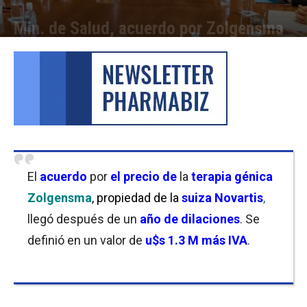
Min. de Salud, acuerdo por Zolgensma
Por
Cristina Kroll / Laura Ponasso
-
13/01/2023 16:45
El
acuerdo
por
el precio de
la
terapia génica
Zolgensma
, propiedad de la
suiza Novartis
,
llegó después de un
año de dilaciones
. Se
definió en un valor de
u$s 1.3 M más IVA
.