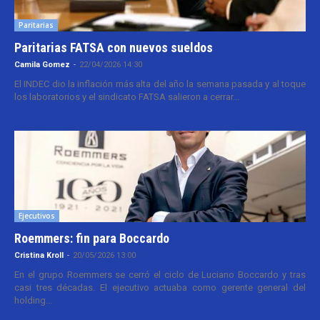
Paritarias
Paritarias FATSA con nuevos sueldos
Camila Gomez
-
22/04/2026 14:30
El INDEC dio la inflación más alta del año la semana pasada y al toque
los laboratorios y el sindicato FATSA salieron a cerrar...
Ejecutivos
Roemmers: fin para Boccardo
Cristina Kroll
-
20/05/2026 13:00
En el grupo Roemmers se cerró el ciclo de Luciano Boccardo y tras
casi tres décadas. El ejecutivo actuaba como gerente general del
holding...