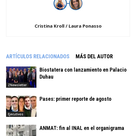
Cristina Kroll / Laura Ponasso
ARTÍCULOS RELACIONADOS
MÁS DEL AUTOR
Biostatera con lanzamiento en Palacio
Duhau
ZNewsletter
Pases: primer reporte de agosto
Ejecutivos
ANMAT: fin al INAL en el organigrama