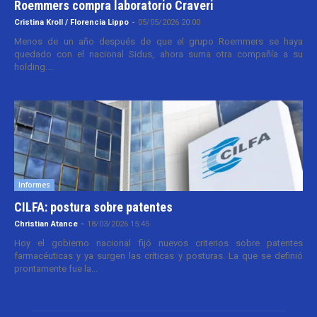
Roemmers compra laboratorio Craveri
Cristina Kroll / Florencia Lippo
-
05/05/2026 20:00
Menos de un año después de que el grupo Roemmers se haya
quedado con el nacional Sidus, ahora suma otra compañía a su
holding....
Informes
CILFA: postura sobre patentes
Christian Atance
-
18/03/2026 15:45
Hoy el gobierno nacional fijó nuevos criterios sobre patentes
farmacéuticas y ya surgen las críticas y posturas. La que se definió
prontamente fue la...