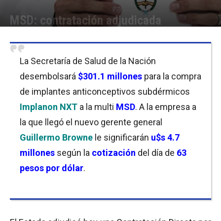
MSD: contratación adjudicada
Por
Equipo de Redacción
-
30/10/2019 11:45
La Secretaría de Salud de la Nación
desembolsará
$301.1 millones
para la compra
de implantes anticonceptivos subdérmicos
Implanon NXT
a la multi
MSD
. A la empresa a
la que llegó el nuevo gerente general
Guillermo Browne
le significarán
u$s 4.7
millones
según la
cotización
del día de
63
pesos por dólar
.