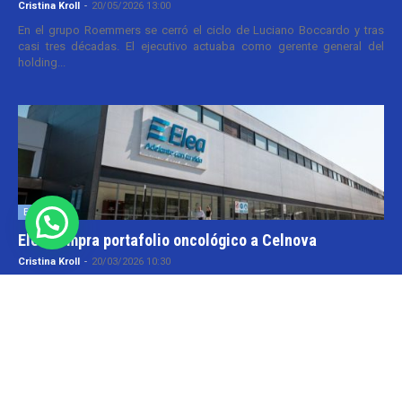
Cristina Kroll
-
20/05/2026 13:00
En el grupo Roemmers se cerró el ciclo de Luciano Boccardo y tras
casi tres décadas. El ejecutivo actuaba como gerente general del
holding...
Empresas
Elea compra portafolio oncológico a Celnova
Cristina Kroll
-
20/03/2026 10:30
En la semana en que el gobierno nacional aggiornó el marco
normativo para las patentes farmacéuticas tuvo lugar una transacción
y que va por...