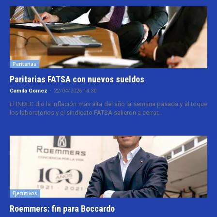
Paritarias
Paritarias FATSA con nuevos sueldos
Camila Gomez
-
22/04/2026 14:30
El INDEC dio la inflación más alta del año la semana pasada y al toque
los laboratorios y el sindicato FATSA salieron a cerrar...
Ejecutivos
Roemmers: fin para Boccardo