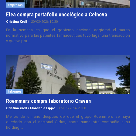
Empresas
Elea compra portafolio oncológico a Celnova
Cristina Kroll
-
20/03/2026 10:30
En la semana en que el gobierno nacional aggiornó el marco
normativo para las patentes farmacéuticas tuvo lugar una transacción
y que va por...
Informes
Roemmers compra laboratorio Craveri
Cristina Kroll / Florencia Lippo
-
05/05/2026 20:00
Menos de un año después de que el grupo Roemmers se haya
quedado con el nacional Sidus, ahora suma otra compañía a su
holding....