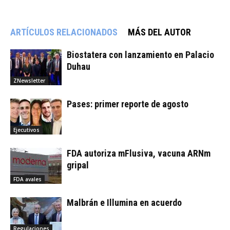
ARTÍCULOS RELACIONADOS
MÁS DEL AUTOR
Biostatera con lanzamiento en Palacio
Duhau
ZNewsletter
Pases: primer reporte de agosto
Ejecutivos
FDA autoriza mFlusiva, vacuna ARNm
gripal
FDA avales
Malbrán e Illumina en acuerdo
Regulaciones