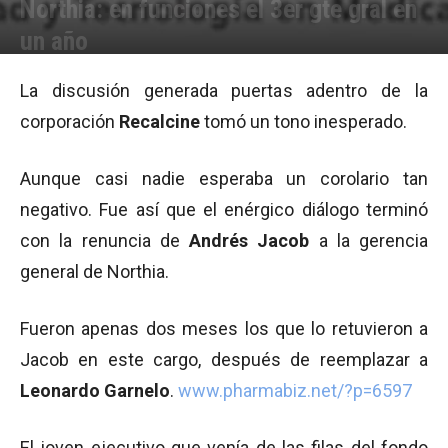
Northia: en funciones el 3er gte gral en
un año
Por
Equipo de Redacción
-
03/12/2010 11:20
La discusión generada puertas adentro de la
corporación
Recalcine
tomó un tono inesperado.
Aunque casi nadie esperaba un corolario tan
negativo. Fue así que el enérgico diálogo terminó
con la renuncia de
Andrés Jacob
a la gerencia
general de Northia.
Fueron apenas dos meses los que lo retuvieron a
Jacob en este cargo, después de reemplazar a
Leonardo Garnelo
.
www.pharmabiz.net/?p=6597
El joven ejecutivo que venía de las filas del fondo