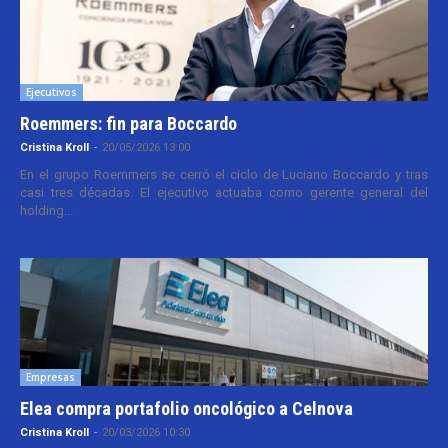
Ejecutivos
Roemmers: fin para Boccardo
Cristina Kroll
-
20/05/2026 13:00
En el grupo Roemmers se cerró el ciclo de Luciano Boccardo y tras
casi tres décadas. El ejecutivo actuaba como gerente general del
holding...
Empresas
Elea compra portafolio oncológico a Celnova
Cristina Kroll
-
20/03/2026 10:30