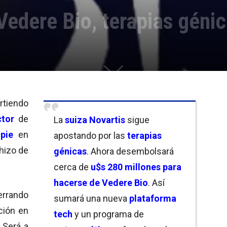
edere Bio, terapias géni
rtiendo
ctor
de
La
suiza Novartis
sigue
pie
en
apostando por las
terapias
hizo de
génicas
. Ahora desembolsará
cerca de
u$s 280 millones para
hacerse de Vedere Bio
. Así
errando
sumará una nueva
plataforma
ción en
tech
y un programa de
. Será a