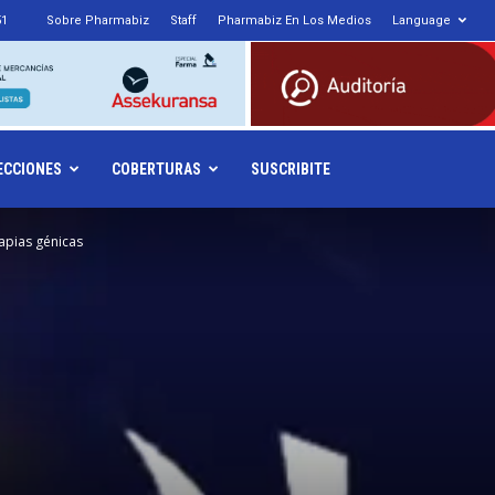
51
Sobre Pharmabiz
Staff
Pharmabiz En Los Medios
Language
armabiz.NET
ECCIONES
COBERTURAS
SUSCRIBITE
apias génicas