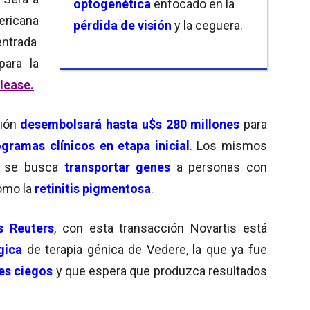
optogenética
enfocado en la
ericana
pérdida de visión
y la ceguera.
ntrada
para la
lease.
ión
desembolsará hasta u$s 280 millones
para
gramas clínicos en etapa inicial
. Los mismos
e se busca
transportar genes
a personas con
como la
retinitis pigmentosa
.
s Reuters
, con esta transacción Novartis está
gica
de terapia génica de Vedere, la que ya fue
es ciegos
y que espera que produzca resultados