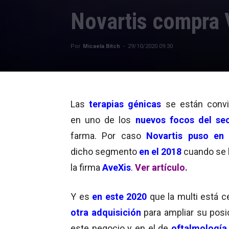
Novartis compra V
Por
Micaela Bitch
-
29/10/2020 09:30
Las
terapias génicas
se están convi
en uno de los
nuevos focos del se
farma. Por caso
Nov
artis
puso en 
dicho segmento
en el 2018
cuando se 
la firma
AveXis
.
Ver artículo.
Y es
en este 2020
que la multi está c
otra adquisición
para ampliar su posi
este negocio y en el de
oftalmología