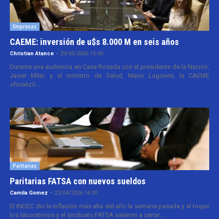
Empresas
CAEME: inversión de u$s 8.000 M en seis años
Christian Atance
-
29/05/2026 15:00
Durante una audiencia en Casa Rosada con el presidente de la Nación,
Javier Milei, y el ministro de Salud, Mario Lugones, la CAEME
oficializó...
Paritarias
Paritarias FATSA con nuevos sueldos
Camila Gomez
-
22/04/2026 14:30
El INDEC dio la inflación más alta del año la semana pasada y al toque
los laboratorios y el sindicato FATSA salieron a cerrar...