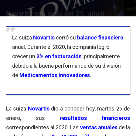
Novartis con suba del 3%, anual
Por
Equipo de Redacción
-
26/01/2021 10:30
La suiza
Novartis
cerró su
balance financiero
anual. Durante el 2020, la compañía logró
crecer un
3% en facturación
, principalmente
debido a la buena performance de su división
de
Medicamentos Innovadores
.
La suiza
Novartis
dio a conocer hoy, martes 26 de
enero, sus
resultados financieros
correspondientes al 2020. Las
ventas anuales
de la