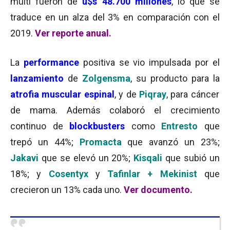
multi fueron de
u$s 48.700 millones
, lo que se
traduce en un alza del 3% en comparación con el
2019.
Ver reporte anual.
La
performance
positiva se vio impulsada por el
lanzamiento
de
Zolgensma
, su producto para la
atrofia muscular espinal
, y de
Piqray
, para cáncer
de mama. Además colaboró el crecimiento
continuo de
blockbusters
como
Entresto
que
trepó un 44%;
Promacta
que avanzó un 23%;
Jakavi
que se elevó un 20%;
Kisqali
que subió un
18%; y
Cosentyx
y
Tafinlar + Mekinist
que
crecieron un 13% cada uno.
Ver documento.