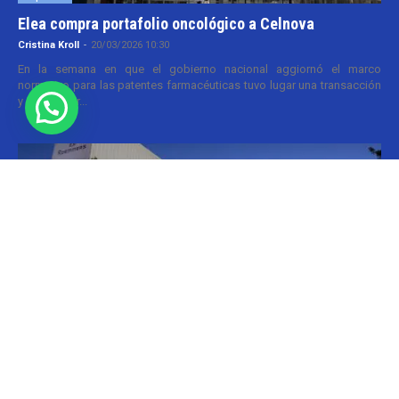
Elea compra portafolio oncológico a Celnova
Cristina Kroll
-
20/03/2026 10:30
En la semana en que el gobierno nacional aggiornó el marco
normativo para las patentes farmacéuticas tuvo lugar una transacción
y que va por...
Informes
Roemmers compra laboratorio Craveri
Cristina Kroll / Florencia Lippo
-
05/05/2026 20:00
Menos de un año después de que el grupo Roemmers se haya
quedado con el nacional Sidus, ahora suma otra compañía a su
holding....